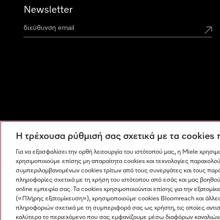
Newsletter
Η τρέχουσα ρύθμισή σας σχετικά με τα cookies
Για να εξασφαλίσει την ορθή λειτουργία του ιστότοπού μας, η Miele χρησι
χρησιμοποιούμε επίσης μη απαραίτητα cookies και τεχνολογίες παρακολού
συμπεριλαμβανομένων cookies τρίτων από τους συνεργάτες και τους παρ
πληροφορίες σχετικά με τη χρήση του ιστότοπου από εσάς και μας βοηθού
online εμπειρία σας. Τα cookies χρησιμοποιούνται επίσης για την εξατο
(«Πλήρης εξατομίκευση»), χρησιμοποιούμε cookies Bloomreach και άλλε
πληροφοριών σχετικά με τη συμπεριφορά σας ως χρήστη, τις οποίες αντι
Η εταιρεία μας
Όροι και Προϋποθέσεις
Προστασία δε
καλύτερα το περιεχόμενο που σας εμφανίζουμε μέσω διαφόρων καναλιών