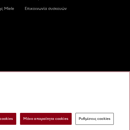
ς Miele
Επικοινωνία συσκευών
cookies
Μόνο απαραίτητα cookies
Ρυθμίσεις cookies
 τις ψηφιακές υπηρεσίες
Φόρμα Υπαναχώρησης