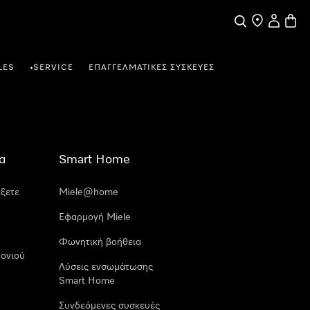
Αναζήτηση
Εύρεση σημε
Ο λογαρι
Καλάθ
LES
SERVICE
ΕΠΑΓΓΕΛΜΑΤΙΚΈΣ ΣΥΣΚΕΥΈΣ
•
α
Smart Home
έξετε
Miele@home
Εφαρμογή Miele
Φωνητική βοήθεια
ονιού
Λύσεις ενσωμάτωσης
Smart Home
Συνδεόμενες συσκευές