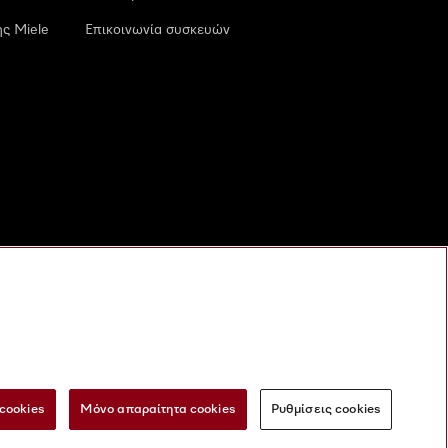
ς Miele
Επικοινωνία συσκευών
cookies
Μόνο απαραίτητα cookies
Ρυθμίσεις cookies
 τις ψηφιακές υπηρεσίες
Φόρμα Υπαναχώρησης