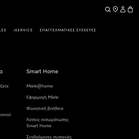
Αναζήτηση
Εύρεση σημε
Ο λογαρι
Καλάθ
LES
SERVICE
ΕΠΑΓΓΕΛΜΑΤΙΚΈΣ ΣΥΣΚΕΥΈΣ
•
α
Smart Home
έξετε
Miele@home
Εφαρμογή Miele
Φωνητική βοήθεια
ονιού
Λύσεις ενσωμάτωσης
Smart Home
Συνδεόμενες συσκευές