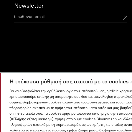
Newsletter
Η τρέχουσα ρύθμισή σας σχετικά με τα cookies
Για να εξασφαλίσει την ορθή λειτουργία του ιστότοπού μας, η Miele χρησι
χρησιμοποιούμε επίσης μη απαραίτητα cookies και τεχνολογίες παρακολού
συμπεριλαμβανομένων cookies τρίτων από τους συνεργάτες και τους παρ
πληροφορίες σχετικά με τη χρήση του ιστότοπου από εσάς και μας βοηθού
online εμπειρία σας. Τα cookies χρησιμοποιούνται επίσης για την εξατο
(«Πλήρης εξατομίκευση»), χρησιμοποιούμε cookies Bloomreach και άλλε
πληροφοριών σχετικά με τη συμπεριφορά σας ως χρήστη, τις οποίες αντι
Η εταιρεία μας
Όροι και Προϋποθέσεις
Προστασία δε
καλύτερα το περιεχόμενο που σας εμφανίζουμε μέσω διαφόρων καναλιών