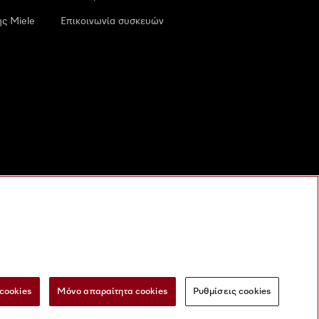
ς Miele
Επικοινωνία συσκευών
cookies
Μόνο απαραίτητα cookies
Ρυθμίσεις cookies
 τις ψηφιακές υπηρεσίες
Φόρμα Υπαναχώρησης