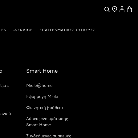
Αναζήτηση
Εύρεση σημε
Ο λογαρι
Καλάθ
LES
SERVICE
ΕΠΑΓΓΕΛΜΑΤΙΚΈΣ ΣΥΣΚΕΥΈΣ
•
α
Smart Home
έξετε
Miele@home
Εφαρμογή Miele
Φωνητική βοήθεια
ονιού
Λύσεις ενσωμάτωσης
Smart Home
Συνδεόμενες συσκευές