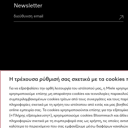
Newsletter
Η τρέχουσα ρύθμισή σας σχετικά με τα cookies
Για να εξασφαλίσει την ορθή λειτουργία του ιστότοπού μας, η Miele χρησι
χρησιμοποιούμε επίσης μη απαραίτητα cookies και τεχνολογίες παρακολού
συμπεριλαμβανομένων cookies τρίτων από τους συνεργάτες και τους παρ
πληροφορίες σχετικά με τη χρήση του ιστότοπου από εσάς και μας βοηθού
online εμπειρία σας. Τα cookies χρησιμοποιούνται επίσης για την εξατο
(«Πλήρης εξατομίκευση»), χρησιμοποιούμε cookies Bloomreach και άλλε
πληροφοριών σχετικά με τη συμπεριφορά σας ως χρήστη, τις οποίες αντι
Η εταιρεία μας
Όροι και Προϋποθέσεις
Προστασία δε
καλύτερα το περιεχόμενο που σας εμφανίζουμε μέσω διαφόρων καναλιών