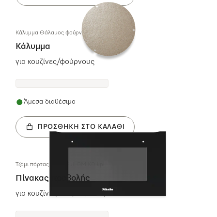
Κάλυμμα Θάλαμος φούρνου
Κάλυμμα
για κουζίνες/φούρνους
Άμεσα διαθέσιμο
ΠΡΟΣΘΉΚΗ ΣΤΟ ΚΑΛΆΘΙ
Τζάμι πόρτας obsw PuL BM KD kpl.
Πίνακας προβολής
για κουζίνες και φούρνους