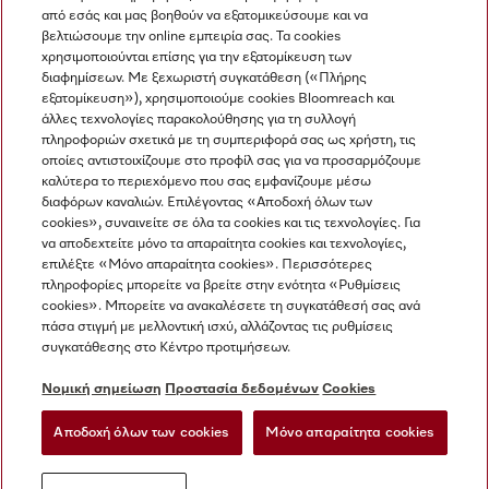
από εσάς και μας βοηθούν να εξατομικεύσουμε και να
βελτιώσουμε την online εμπειρία σας. Τα cookies
χρησιμοποιούνται επίσης για την εξατομίκευση των
διαφημίσεων. Με ξεχωριστή συγκατάθεση («Πλήρης
εξατομίκευση»), χρησιμοποιούμε cookies Bloomreach και
Miele στο Instagram
Miele στο Facebook
Miele στο Youtube
άλλες τεχνολογίες παρακολούθησης για τη συλλογή
πληροφοριών σχετικά με τη συμπεριφορά σας ως χρήστη, τις
οποίες αντιστοιχίζουμε στο προφίλ σας για να προσαρμόζουμε
καλύτερα το περιεχόμενο που σας εμφανίζουμε μέσω
διαφόρων καναλιών. Επιλέγοντας «Αποδοχή όλων των
cookies», συναινείτε σε όλα τα cookies και τις τεχνολογίες. Για
Η εταιρεία μας
να αποδεχτείτε μόνο τα απαραίτητα cookies και τεχνολογίες,
επιλέξτε «Μόνο απαραίτητα cookies». Περισσότερες
Όροι και Προϋποθέσεις
πληροφορίες μπορείτε να βρείτε στην ενότητα «Ρυθμίσεις
Προστασία δεδομένων
cookies». Μπορείτε να ανακαλέσετε τη συγκατάθεσή σας ανά
Όροι Χρήσης
πάσα στιγμή με μελλοντική ισχύ, αλλάζοντας τις ρυθμίσεις
συγκατάθεσης στο Κέντρο προτιμήσεων.
Δήλωση Προσβασιμότητας
Νόμος για τις ψηφιακές υπηρεσίες
Νομική σημείωση
Προστασία δεδομένων
Cookies
Φόρμα Υπαναχώρησης
Αποδοχή όλων των cookies
Μόνο απαραίτητα cookies
Ρυθμίσεις cookies