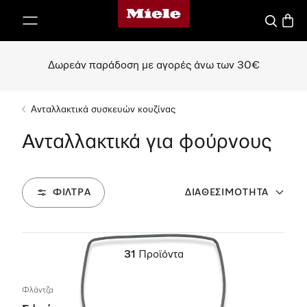
Αρχική σελίδα της Miele
 στο περιεχόμενο
Αναζήτησ
Καλάθ
Δωρεάν παράδοση με αγορές άνω των 30€
Ανταλλακτικά συσκευών κουζίνας
Ανταλλακτικά για φούρνους
ΦΊΛΤΡΑ
ΔΙΑΘΕΣΙΜΌΤΗΤΑ
31
Προϊόντα
Φλάντζα