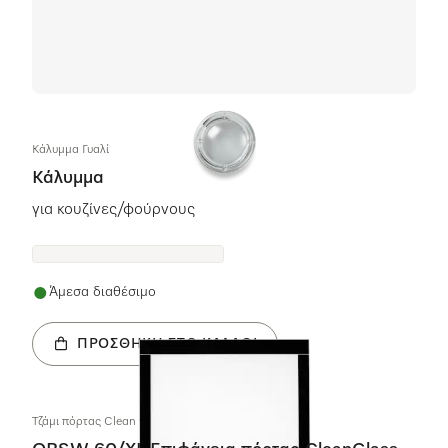
Κάλυμμα Γυαλί
Κάλυμμα
για κουζίνες/φούρνους
Άμεσα διαθέσιμο
ΠΡΟΣΘΉΚΗ ΣΤΟ ΚΑΛΆΘΙ
Τζάμι πόρτας Cleαn γυαλί OBSW 60/XL