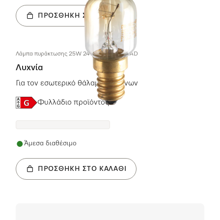
ΠΡΟΣΘΉΚΗ ΣΤΟ ΚΑΛΆΘΙ
Λάμπα πυράκτωσης 25W 240V E14 300GRAD
Λυχνία
Για τον εσωτερικό θάλαμο φούρνων
Online Label Flag, Ενεργειακή ετικέτα
Φυλλάδιο προϊόντος
Άμεσα διαθέσιμο
ΠΡΟΣΘΉΚΗ ΣΤΟ ΚΑΛΆΘΙ