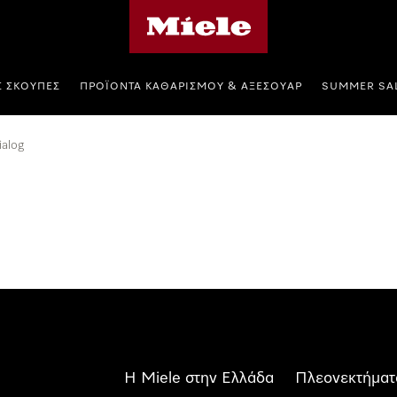
Αρχική σελίδα της Miele
Σ ΣΚΟΎΠΕΣ
ΠΡΟΪΌΝΤΑ ΚΑΘΑΡΙΣΜΟΎ & ΑΞΕΣΟΥΆΡ
SUMMER SA
alog
Η Miele στην Ελλάδα
Πλεονεκτήματ