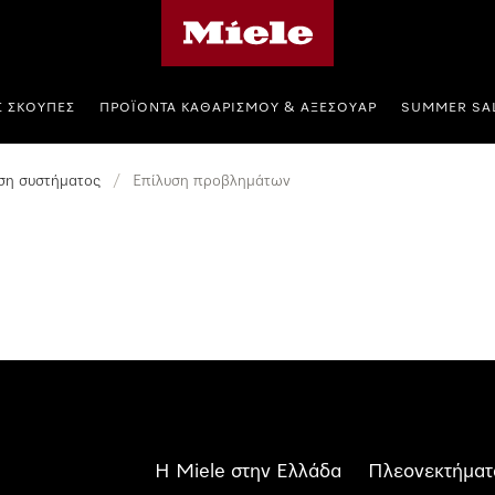
Αρχική σελίδα της Miele
Σ ΣΚΟΎΠΕΣ
ΠΡΟΪΌΝΤΑ ΚΑΘΑΡΙΣΜΟΎ & ΑΞΕΣΟΥΆΡ
SUMMER SA
η συστήματος
/
Επίλυση προβλημάτων
Η Miele στην Ελλάδα
Πλεονεκτήματ