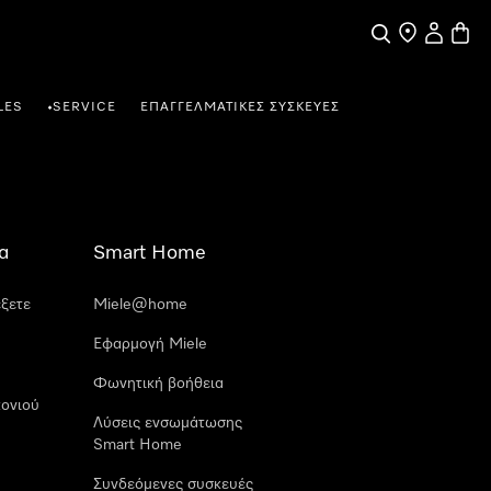
Αναζήτηση
Εύρεση σημε
Ο λογαρι
Καλάθ
LES
SERVICE
ΕΠΑΓΓΕΛΜΑΤΙΚΈΣ ΣΥΣΚΕΥΈΣ
•
α
Smart Home
έξετε
Miele@home
Εφαρμογή Miele
Φωνητική βοήθεια
ονιού
Λύσεις ενσωμάτωσης
Smart Home
Συνδεόμενες συσκευές