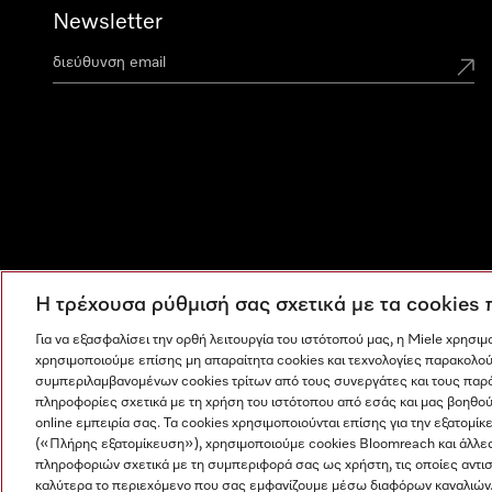
Newsletter
Η τρέχουσα ρύθμισή σας σχετικά με τα cookies
Για να εξασφαλίσει την ορθή λειτουργία του ιστότοπού μας, η Miele χρησι
χρησιμοποιούμε επίσης μη απαραίτητα cookies και τεχνολογίες παρακολού
συμπεριλαμβανομένων cookies τρίτων από τους συνεργάτες και τους παρ
πληροφορίες σχετικά με τη χρήση του ιστότοπου από εσάς και μας βοηθού
online εμπειρία σας. Τα cookies χρησιμοποιούνται επίσης για την εξατο
(«Πλήρης εξατομίκευση»), χρησιμοποιούμε cookies Bloomreach και άλλε
πληροφοριών σχετικά με τη συμπεριφορά σας ως χρήστη, τις οποίες αντι
Η εταιρεία μας
Όροι και Προϋποθέσεις
Προστασία δε
καλύτερα το περιεχόμενο που σας εμφανίζουμε μέσω διαφόρων καναλιών