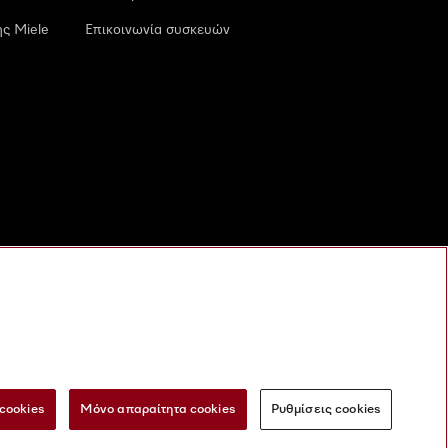
ς Miele
Επικοινωνία συσκευών
cookies
Μόνο απαραίτητα cookies
Ρυθμίσεις cookies
 τις ψηφιακές υπηρεσίες
Φόρμα Υπαναχώρησης