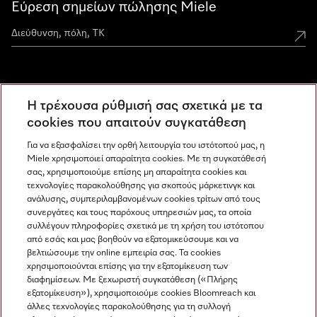
Εύρεση σημείων πώλησης Miele
Miele Experience Centers
Η τρέχουσα ρύθμισή σας σχετικά με τα
Ανακαλύψτε τα Miele Experience Center
cookies που απαιτούν συγκατάθεση
Για να εξασφαλίσει την ορθή λειτουργία του ιστότοπού μας, η
Miele χρησιμοποιεί απαραίτητα cookies. Με τη συγκατάθεσή
Newsletter
σας, χρησιμοποιούμε επίσης μη απαραίτητα cookies και
τεχνολογίες παρακολούθησης για σκοπούς μάρκετινγκ και
ανάλυσης, συμπεριλαμβανομένων cookies τρίτων από τους
συνεργάτες και τους παρόχους υπηρεσιών μας, τα οποία
συλλέγουν πληροφορίες σχετικά με τη χρήση του ιστότοπου
από εσάς και μας βοηθούν να εξατομικεύσουμε και να
βελτιώσουμε την online εμπειρία σας. Τα cookies
χρησιμοποιούνται επίσης για την εξατομίκευση των
διαφημίσεων. Με ξεχωριστή συγκατάθεση («Πλήρης
εξατομίκευση»), χρησιμοποιούμε cookies Bloomreach και
Miele στο Instagram
Miele στο Facebook
Miele στο Youtube
άλλες τεχνολογίες παρακολούθησης για τη συλλογή