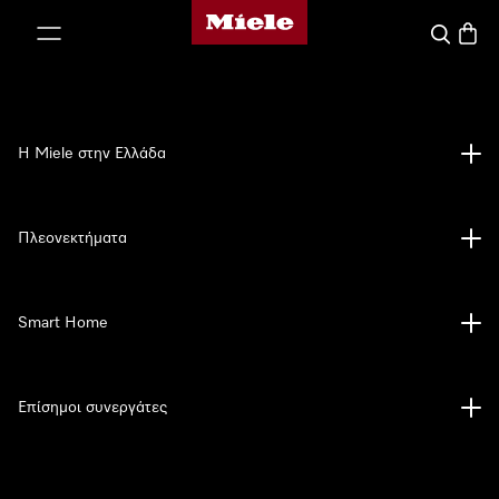
Αρχική σελίδα της Miele
 στο περιεχόμενο
Αναζήτησ
Καλάθ
Η Miele στην Ελλάδα
Πλεονεκτήματα
Smart Home
Επίσημοι συνεργάτες