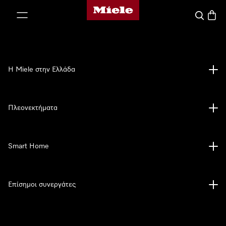
Αρχική σελίδα της Miele
 στο περιεχόμενο
Αναζήτησ
Καλάθ
Η Miele στην Ελλάδα
Πλεονεκτήματα
Smart Home
Επίσημοι συνεργάτες