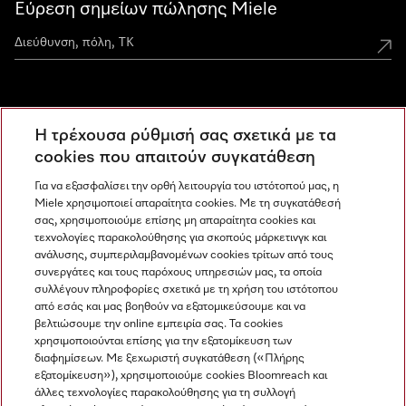
Εύρεση σημείων πώλησης Miele
Miele Experience Centers
Η τρέχουσα ρύθμισή σας σχετικά με τα
Ανακαλύψτε τα Miele Experience Center
cookies που απαιτούν συγκατάθεση
Για να εξασφαλίσει την ορθή λειτουργία του ιστότοπού μας, η
Miele χρησιμοποιεί απαραίτητα cookies. Με τη συγκατάθεσή
Newsletter
σας, χρησιμοποιούμε επίσης μη απαραίτητα cookies και
τεχνολογίες παρακολούθησης για σκοπούς μάρκετινγκ και
ανάλυσης, συμπεριλαμβανομένων cookies τρίτων από τους
συνεργάτες και τους παρόχους υπηρεσιών μας, τα οποία
συλλέγουν πληροφορίες σχετικά με τη χρήση του ιστότοπου
από εσάς και μας βοηθούν να εξατομικεύσουμε και να
βελτιώσουμε την online εμπειρία σας. Τα cookies
χρησιμοποιούνται επίσης για την εξατομίκευση των
διαφημίσεων. Με ξεχωριστή συγκατάθεση («Πλήρης
εξατομίκευση»), χρησιμοποιούμε cookies Bloomreach και
Miele στο Instagram
Miele στο Facebook
Miele στο Youtube
άλλες τεχνολογίες παρακολούθησης για τη συλλογή