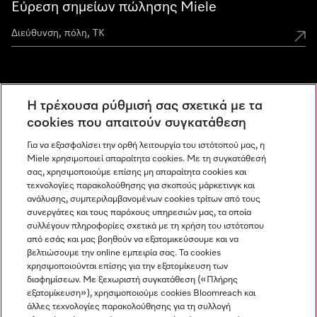
Εύρεση σημείων πώλησης Miele
Miele Experience Centers
Η τρέχουσα ρύθμισή σας σχετικά με τα
Ανακαλύψτε τα Miele Experience Center
cookies που απαιτούν συγκατάθεση
Για να εξασφαλίσει την ορθή λειτουργία του ιστότοπού μας, η
Miele χρησιμοποιεί απαραίτητα cookies. Με τη συγκατάθεσή
Newsletter
σας, χρησιμοποιούμε επίσης μη απαραίτητα cookies και
τεχνολογίες παρακολούθησης για σκοπούς μάρκετινγκ και
ανάλυσης, συμπεριλαμβανομένων cookies τρίτων από τους
συνεργάτες και τους παρόχους υπηρεσιών μας, τα οποία
συλλέγουν πληροφορίες σχετικά με τη χρήση του ιστότοπου
από εσάς και μας βοηθούν να εξατομικεύσουμε και να
βελτιώσουμε την online εμπειρία σας. Τα cookies
χρησιμοποιούνται επίσης για την εξατομίκευση των
διαφημίσεων. Με ξεχωριστή συγκατάθεση («Πλήρης
εξατομίκευση»), χρησιμοποιούμε cookies Bloomreach και
Miele στο Instagram
Miele στο Facebook
Miele στο Youtube
άλλες τεχνολογίες παρακολούθησης για τη συλλογή