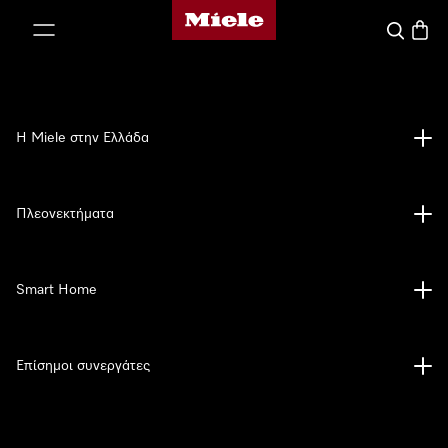
Αρχική σελίδα της Miele
 στο περιεχόμενο
Αναζήτησ
Καλάθ
Η Miele στην Ελλάδα
Πλεονεκτήματα
Smart Home
Επίσημοι συνεργάτες