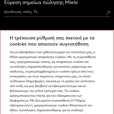
Εύρεση σημείων πώλησης Miele
Miele Experience Centers
Η τρέχουσα ρύθμισή σας σχετικά με τα
Ανακαλύψτε τα Miele Experience Center
cookies που απαιτούν συγκατάθεση
Για να εξασφαλίσει την ορθή λειτουργία του ιστότοπού μας, η
Miele χρησιμοποιεί απαραίτητα cookies. Με τη συγκατάθεσή
Newsletter
σας, χρησιμοποιούμε επίσης μη απαραίτητα cookies και
τεχνολογίες παρακολούθησης για σκοπούς μάρκετινγκ και
ανάλυσης, συμπεριλαμβανομένων cookies τρίτων από τους
συνεργάτες και τους παρόχους υπηρεσιών μας, τα οποία
συλλέγουν πληροφορίες σχετικά με τη χρήση του ιστότοπου
από εσάς και μας βοηθούν να εξατομικεύσουμε και να
βελτιώσουμε την online εμπειρία σας. Τα cookies
χρησιμοποιούνται επίσης για την εξατομίκευση των
διαφημίσεων. Με ξεχωριστή συγκατάθεση («Πλήρης
εξατομίκευση»), χρησιμοποιούμε cookies Bloomreach και
Miele στο Instagram
Miele στο Facebook
Miele στο Youtube
άλλες τεχνολογίες παρακολούθησης για τη συλλογή