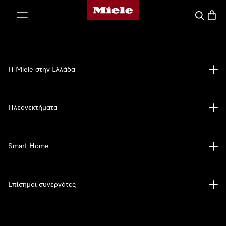
Αρχική σελίδα της Miele
 στο περιεχόμενο
Αναζήτησ
Καλάθ
Η Miele στην Ελλάδα
Πλεονεκτήματα
Smart Home
Επίσημοι συνεργάτες