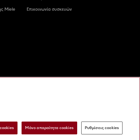
ς Miele
Επικοινωνία συσκευών
cookies
Μόνο απαραίτητα cookies
Ρυθμίσεις cookies
 τις ψηφιακές υπηρεσίες
Φόρμα Υπαναχώρησης