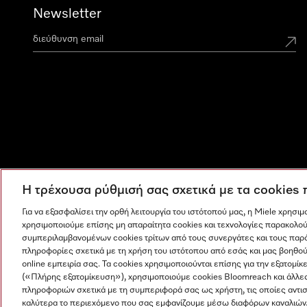
Newsletter
Η τρέχουσα ρύθμισή σας σχετικά με τα cookies
Για να εξασφαλίσει την ορθή λειτουργία του ιστότοπού μας, η Miele χρησι
χρησιμοποιούμε επίσης μη απαραίτητα cookies και τεχνολογίες παρακολού
συμπεριλαμβανομένων cookies τρίτων από τους συνεργάτες και τους παρ
πληροφορίες σχετικά με τη χρήση του ιστότοπου από εσάς και μας βοηθού
online εμπειρία σας. Τα cookies χρησιμοποιούνται επίσης για την εξατο
(«Πλήρης εξατομίκευση»), χρησιμοποιούμε cookies Bloomreach και άλλε
πληροφοριών σχετικά με τη συμπεριφορά σας ως χρήστη, τις οποίες αντι
Η εταιρεία μας
Όροι και Προϋποθέσεις
Προστασία δε
καλύτερα το περιεχόμενο που σας εμφανίζουμε μέσω διαφόρων καναλιών