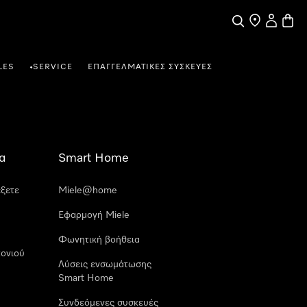
Αναζήτηση
Εύρεση σημε
Ο λογαρι
Καλάθ
LES
SERVICE
ΕΠΑΓΓΕΛΜΑΤΙΚΈΣ ΣΥΣΚΕΥΈΣ
•
α
Smart Home
έξετε
Miele@home
Εφαρμογή Miele
Φωνητική βοήθεια
ονιού
Λύσεις ενσωμάτωσης
Smart Home
Συνδεόμενες συσκευές