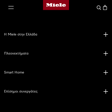
Αρχική σελίδα της Miele
 στο περιεχόμενο
Αναζήτησ
Καλάθ
Η Miele στην Ελλάδα
Πλεονεκτήματα
Smart Home
Επίσημοι συνεργάτες