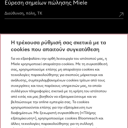
Εύρεση σημείων πώλησης Miele
Miele Experience Centers
Η τρέχουσα ρύθμισή σας σχετικά με τα
Ανακαλύψτε τα Miele Experience Center
cookies που απαιτούν συγκατάθεση
Για να εξασφαλίσει την ορθή λειτουργία του ιστότοπού μας, η
Miele χρησιμοποιεί απαραίτητα cookies. Με τη συγκατάθεσή
Newsletter
σας, χρησιμοποιούμε επίσης μη απαραίτητα cookies και
τεχνολογίες παρακολούθησης για σκοπούς μάρκετινγκ και
ανάλυσης, συμπεριλαμβανομένων cookies τρίτων από τους
συνεργάτες και τους παρόχους υπηρεσιών μας, τα οποία
συλλέγουν πληροφορίες σχετικά με τη χρήση του ιστότοπου
από εσάς και μας βοηθούν να εξατομικεύσουμε και να
βελτιώσουμε την online εμπειρία σας. Τα cookies
χρησιμοποιούνται επίσης για την εξατομίκευση των
διαφημίσεων. Με ξεχωριστή συγκατάθεση («Πλήρης
εξατομίκευση»), χρησιμοποιούμε cookies Bloomreach και
Miele στο Instagram
Miele στο Facebook
Miele στο Youtube
άλλες τεχνολογίες παρακολούθησης για τη συλλογή