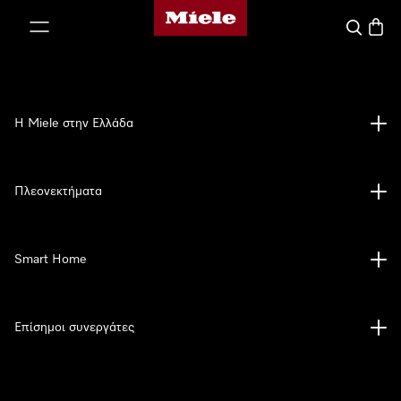
Αρχική σελίδα της Miele
 στο περιεχόμενο
Αναζήτησ
Καλάθ
Η Miele στην Ελλάδα
Πλεονεκτήματα
Smart Home
Επίσημοι συνεργάτες