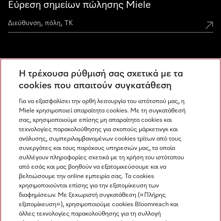
Εύρεση σημείων πώλησης Miele
Miele Experience Centers
Η τρέχουσα ρύθμισή σας σχετικά με τα
Ανακαλύψτε τα Miele Experience Center
cookies που απαιτούν συγκατάθεση
Για να εξασφαλίσει την ορθή λειτουργία του ιστότοπού μας, η
Miele χρησιμοποιεί απαραίτητα cookies. Με τη συγκατάθεσή
Newsletter
σας, χρησιμοποιούμε επίσης μη απαραίτητα cookies και
τεχνολογίες παρακολούθησης για σκοπούς μάρκετινγκ και
ανάλυσης, συμπεριλαμβανομένων cookies τρίτων από τους
συνεργάτες και τους παρόχους υπηρεσιών μας, τα οποία
συλλέγουν πληροφορίες σχετικά με τη χρήση του ιστότοπου
από εσάς και μας βοηθούν να εξατομικεύσουμε και να
βελτιώσουμε την online εμπειρία σας. Τα cookies
χρησιμοποιούνται επίσης για την εξατομίκευση των
διαφημίσεων. Με ξεχωριστή συγκατάθεση («Πλήρης
εξατομίκευση»), χρησιμοποιούμε cookies Bloomreach και
Miele στο Instagram
Miele στο Facebook
Miele στο Youtube
άλλες τεχνολογίες παρακολούθησης για τη συλλογή