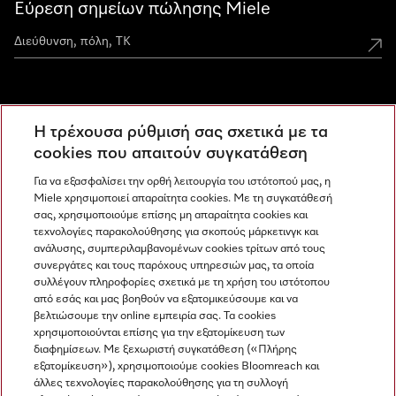
Εύρεση σημείων πώλησης Miele
Miele Experience Centers
Η τρέχουσα ρύθμισή σας σχετικά με τα
Ανακαλύψτε τα Miele Experience Center
cookies που απαιτούν συγκατάθεση
Για να εξασφαλίσει την ορθή λειτουργία του ιστότοπού μας, η
Miele χρησιμοποιεί απαραίτητα cookies. Με τη συγκατάθεσή
Newsletter
σας, χρησιμοποιούμε επίσης μη απαραίτητα cookies και
τεχνολογίες παρακολούθησης για σκοπούς μάρκετινγκ και
ανάλυσης, συμπεριλαμβανομένων cookies τρίτων από τους
συνεργάτες και τους παρόχους υπηρεσιών μας, τα οποία
συλλέγουν πληροφορίες σχετικά με τη χρήση του ιστότοπου
από εσάς και μας βοηθούν να εξατομικεύσουμε και να
βελτιώσουμε την online εμπειρία σας. Τα cookies
χρησιμοποιούνται επίσης για την εξατομίκευση των
διαφημίσεων. Με ξεχωριστή συγκατάθεση («Πλήρης
εξατομίκευση»), χρησιμοποιούμε cookies Bloomreach και
Miele στο Instagram
Miele στο Facebook
Miele στο Youtube
άλλες τεχνολογίες παρακολούθησης για τη συλλογή