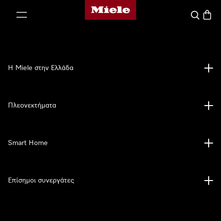
Αρχική σελίδα της Miele
 στο περιεχόμενο
Αναζήτησ
Καλάθ
Η Miele στην Ελλάδα
Πλεονεκτήματα
Smart Home
Επίσημοι συνεργάτες