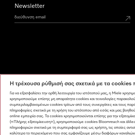
Newsletter
Η τρέχουσα ρύθμισή σας σχετικά με τα cookies
Για να εξασφαλίσει την ορθή λειτουργία του ιστότοπού μας, η Miele χρησι
χρησιμοποιούμε επίσης μη απαραίτητα cookies και τεχνολογίες παρακολού
συμπεριλαμβανομένων cookies τρίτων από τους συνεργάτες και τους παρ
πληροφορίες σχετικά με τη χρήση του ιστότοπου από εσάς και μας βοηθού
online εμπειρία σας. Τα cookies χρησιμοποιούνται επίσης για την εξατο
(«Πλήρης εξατομίκευση»), χρησιμοποιούμε cookies Bloomreach και άλλε
πληροφοριών σχετικά με τη συμπεριφορά σας ως χρήστη, τις οποίες αντι
Η εταιρεία μας
Όροι και Προϋποθέσεις
Προστασία δε
καλύτερα το περιεχόμενο που σας εμφανίζουμε μέσω διαφόρων καναλιών