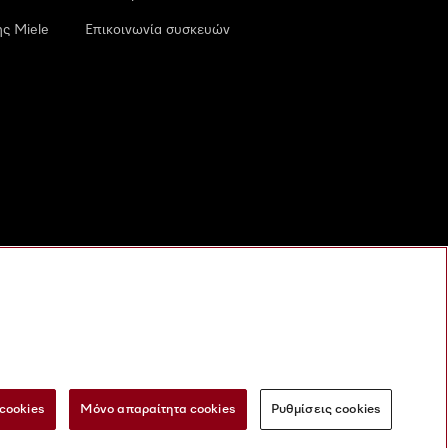
ς Miele
Επικοινωνία συσκευών
cookies
Μόνο απαραίτητα cookies
Ρυθμίσεις cookies
 τις ψηφιακές υπηρεσίες
Φόρμα Υπαναχώρησης