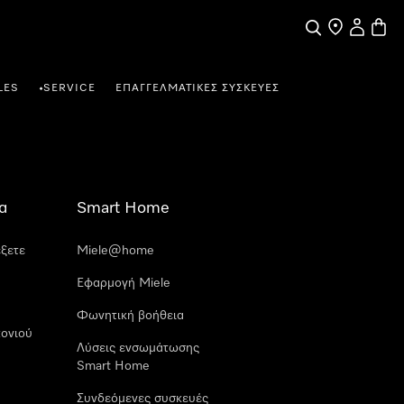
Αναζήτηση
Εύρεση σημε
Ο λογαρι
Καλάθ
LES
SERVICE
ΕΠΑΓΓΕΛΜΑΤΙΚΈΣ ΣΥΣΚΕΥΈΣ
•
α
Smart Home
έξετε
Miele@home
Εφαρμογή Miele
Φωνητική βοήθεια
ονιού
Λύσεις ενσωμάτωσης
Smart Home
Συνδεόμενες συσκευές