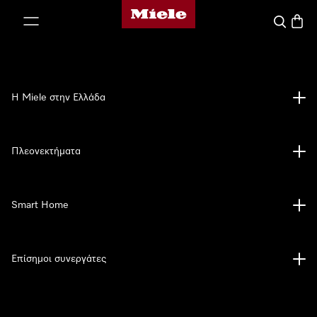
Αρχική σελίδα της Miele
 στο περιεχόμενο
Αναζήτησ
Καλάθ
Η Miele στην Ελλάδα
Πλεονεκτήματα
Smart Home
Επίσημοι συνεργάτες