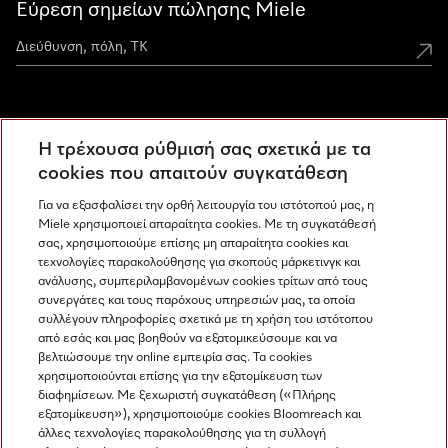
Εύρεση σημείων πώλησης Miele
Miele Experience Centers
Η τρέχουσα ρύθμισή σας σχετικά με τα
Ανακαλύψτε τα Miele Experience Center
cookies που απαιτούν συγκατάθεση
Για να εξασφαλίσει την ορθή λειτουργία του ιστότοπού μας, η
Miele χρησιμοποιεί απαραίτητα cookies. Με τη συγκατάθεσή
Newsletter
σας, χρησιμοποιούμε επίσης μη απαραίτητα cookies και
τεχνολογίες παρακολούθησης για σκοπούς μάρκετινγκ και
ανάλυσης, συμπεριλαμβανομένων cookies τρίτων από τους
συνεργάτες και τους παρόχους υπηρεσιών μας, τα οποία
συλλέγουν πληροφορίες σχετικά με τη χρήση του ιστότοπου
από εσάς και μας βοηθούν να εξατομικεύσουμε και να
βελτιώσουμε την online εμπειρία σας. Τα cookies
χρησιμοποιούνται επίσης για την εξατομίκευση των
διαφημίσεων. Με ξεχωριστή συγκατάθεση («Πλήρης
εξατομίκευση»), χρησιμοποιούμε cookies Bloomreach και
Miele στο Instagram
Miele στο Facebook
Miele στο Youtube
άλλες τεχνολογίες παρακολούθησης για τη συλλογή