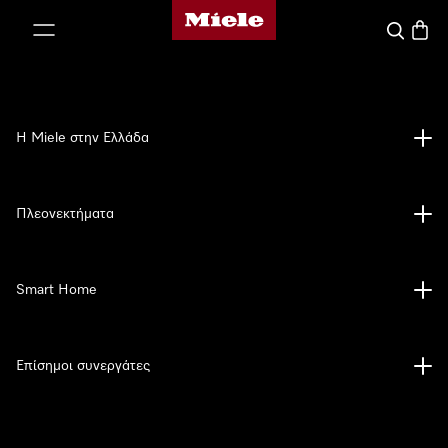
Αρχική σελίδα της Miele
 στο περιεχόμενο
Αναζήτησ
Καλάθ
Η Miele στην Ελλάδα
Πλεονεκτήματα
Smart Home
Επίσημοι συνεργάτες