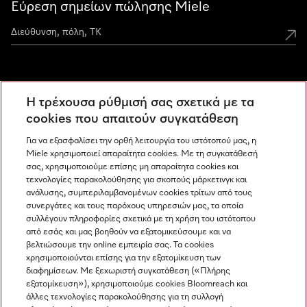
Εύρεση σημείων πώλησης Miele
Miele Experience Centers
Η τρέχουσα ρύθμισή σας σχετικά με τα
Ανακαλύψτε τα Miele Experience Center
cookies που απαιτούν συγκατάθεση
Για να εξασφαλίσει την ορθή λειτουργία του ιστότοπού μας, η
Miele χρησιμοποιεί απαραίτητα cookies. Με τη συγκατάθεσή
Newsletter
σας, χρησιμοποιούμε επίσης μη απαραίτητα cookies και
τεχνολογίες παρακολούθησης για σκοπούς μάρκετινγκ και
ανάλυσης, συμπεριλαμβανομένων cookies τρίτων από τους
συνεργάτες και τους παρόχους υπηρεσιών μας, τα οποία
συλλέγουν πληροφορίες σχετικά με τη χρήση του ιστότοπου
από εσάς και μας βοηθούν να εξατομικεύσουμε και να
βελτιώσουμε την online εμπειρία σας. Τα cookies
χρησιμοποιούνται επίσης για την εξατομίκευση των
διαφημίσεων. Με ξεχωριστή συγκατάθεση («Πλήρης
εξατομίκευση»), χρησιμοποιούμε cookies Bloomreach και
Miele στο Instagram
Miele στο Facebook
Miele στο Youtube
άλλες τεχνολογίες παρακολούθησης για τη συλλογή