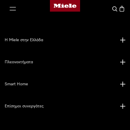
Αρχική σελίδα της Miele
 στο περιεχόμενο
Αναζήτησ
Καλάθ
Η Miele στην Ελλάδα
Πλεονεκτήματα
Smart Home
Επίσημοι συνεργάτες