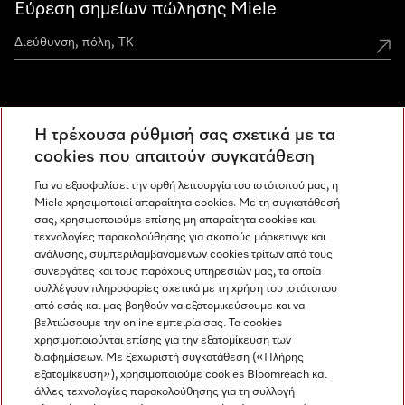
Εύρεση σημείων πώλησης Miele
Miele Experience Centers
Η τρέχουσα ρύθμισή σας σχετικά με τα
Ανακαλύψτε τα Miele Experience Center
cookies που απαιτούν συγκατάθεση
Για να εξασφαλίσει την ορθή λειτουργία του ιστότοπού μας, η
Miele χρησιμοποιεί απαραίτητα cookies. Με τη συγκατάθεσή
Newsletter
σας, χρησιμοποιούμε επίσης μη απαραίτητα cookies και
τεχνολογίες παρακολούθησης για σκοπούς μάρκετινγκ και
ανάλυσης, συμπεριλαμβανομένων cookies τρίτων από τους
συνεργάτες και τους παρόχους υπηρεσιών μας, τα οποία
συλλέγουν πληροφορίες σχετικά με τη χρήση του ιστότοπου
από εσάς και μας βοηθούν να εξατομικεύσουμε και να
βελτιώσουμε την online εμπειρία σας. Τα cookies
χρησιμοποιούνται επίσης για την εξατομίκευση των
διαφημίσεων. Με ξεχωριστή συγκατάθεση («Πλήρης
εξατομίκευση»), χρησιμοποιούμε cookies Bloomreach και
Miele στο Instagram
Miele στο Facebook
Miele στο Youtube
άλλες τεχνολογίες παρακολούθησης για τη συλλογή