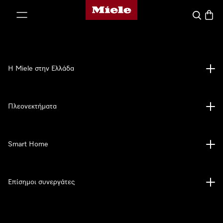
Αρχική σελίδα της Miele
 στο περιεχόμενο
Αναζήτησ
Καλάθ
Η Miele στην Ελλάδα
Πλεονεκτήματα
Smart Home
Επίσημοι συνεργάτες