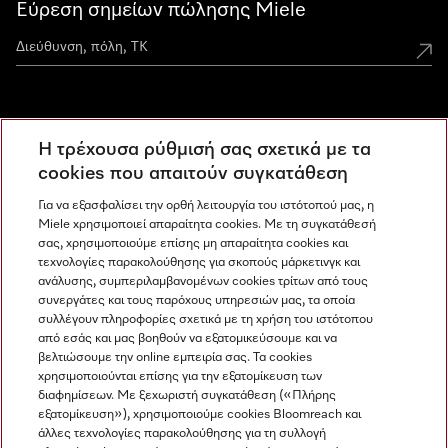
Εύρεση σημείων πώλησης Miele
Miele Experience Centers
Η τρέχουσα ρύθμισή σας σχετικά με τα
Ανακαλύψτε τα Miele Experience Center
cookies που απαιτούν συγκατάθεση
Για να εξασφαλίσει την ορθή λειτουργία του ιστότοπού μας, η
Miele χρησιμοποιεί απαραίτητα cookies. Με τη συγκατάθεσή
Newsletter
σας, χρησιμοποιούμε επίσης μη απαραίτητα cookies και
τεχνολογίες παρακολούθησης για σκοπούς μάρκετινγκ και
ανάλυσης, συμπεριλαμβανομένων cookies τρίτων από τους
συνεργάτες και τους παρόχους υπηρεσιών μας, τα οποία
συλλέγουν πληροφορίες σχετικά με τη χρήση του ιστότοπου
από εσάς και μας βοηθούν να εξατομικεύσουμε και να
βελτιώσουμε την online εμπειρία σας. Τα cookies
χρησιμοποιούνται επίσης για την εξατομίκευση των
διαφημίσεων. Με ξεχωριστή συγκατάθεση («Πλήρης
εξατομίκευση»), χρησιμοποιούμε cookies Bloomreach και
Miele στο Instagram
Miele στο Facebook
Miele στο Youtube
άλλες τεχνολογίες παρακολούθησης για τη συλλογή