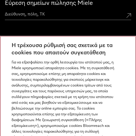
Εύρεση σημείων πώλησης Miele
Miele Experience Centers
Η τρέχουσα ρύθμισή σας σχετικά με τα
Ανακαλύψτε τα Miele Experience Center
cookies που απαιτούν συγκατάθεση
Για να εξασφαλίσει την ορθή λειτουργία του ιστότοπού μας, η
Miele χρησιμοποιεί απαραίτητα cookies. Με τη συγκατάθεσή
Newsletter
σας, χρησιμοποιούμε επίσης μη απαραίτητα cookies και
τεχνολογίες παρακολούθησης για σκοπούς μάρκετινγκ και
ανάλυσης, συμπεριλαμβανομένων cookies τρίτων από τους
συνεργάτες και τους παρόχους υπηρεσιών μας, τα οποία
συλλέγουν πληροφορίες σχετικά με τη χρήση του ιστότοπου
από εσάς και μας βοηθούν να εξατομικεύσουμε και να
βελτιώσουμε την online εμπειρία σας. Τα cookies
χρησιμοποιούνται επίσης για την εξατομίκευση των
διαφημίσεων. Με ξεχωριστή συγκατάθεση («Πλήρης
εξατομίκευση»), χρησιμοποιούμε cookies Bloomreach και
Miele στο Instagram
Miele στο Facebook
Miele στο Youtube
άλλες τεχνολογίες παρακολούθησης για τη συλλογή