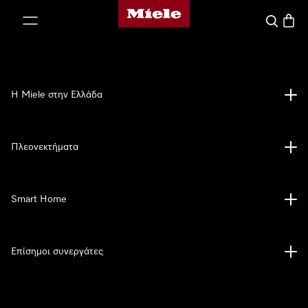
Αρχική σελίδα της Miele
 στο περιεχόμενο
Αναζήτησ
Καλάθ
Η Miele στην Ελλάδα
Πλεονεκτήματα
Smart Home
Επίσημοι συνεργάτες