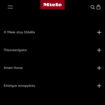
Αρχική σελίδα της Miele
 στο περιεχόμενο
Αναζήτησ
Καλάθ
Η Miele στην Ελλάδα
Πλεονεκτήματα
Smart Home
Επίσημοι συνεργάτες