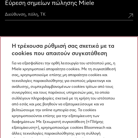
Εύρεση σημείων πώλησης Miele
Miele Experience Centers
Η τρέχουσα ρύθμισή σας σχετικά με τα
Ανακαλύψτε τα Miele Experience Center
cookies που απαιτούν συγκατάθεση
Για να εξασφαλίσει την ορθή λειτουργία του ιστότοπού μας, η
Miele χρησιμοποιεί απαραίτητα cookies. Με τη συγκατάθεσή
Newsletter
σας, χρησιμοποιούμε επίσης μη απαραίτητα cookies και
τεχνολογίες παρακολούθησης για σκοπούς μάρκετινγκ και
ανάλυσης, συμπεριλαμβανομένων cookies τρίτων από τους
συνεργάτες και τους παρόχους υπηρεσιών μας, τα οποία
συλλέγουν πληροφορίες σχετικά με τη χρήση του ιστότοπου
από εσάς και μας βοηθούν να εξατομικεύσουμε και να
βελτιώσουμε την online εμπειρία σας. Τα cookies
χρησιμοποιούνται επίσης για την εξατομίκευση των
διαφημίσεων. Με ξεχωριστή συγκατάθεση («Πλήρης
εξατομίκευση»), χρησιμοποιούμε cookies Bloomreach και
Miele στο Instagram
Miele στο Facebook
Miele στο Youtube
άλλες τεχνολογίες παρακολούθησης για τη συλλογή