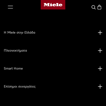
Αρχική σελίδα της Miele
 στο περιεχόμενο
Αναζήτησ
Καλάθ
Η Miele στην Ελλάδα
Πλεονεκτήματα
Smart Home
Επίσημοι συνεργάτες