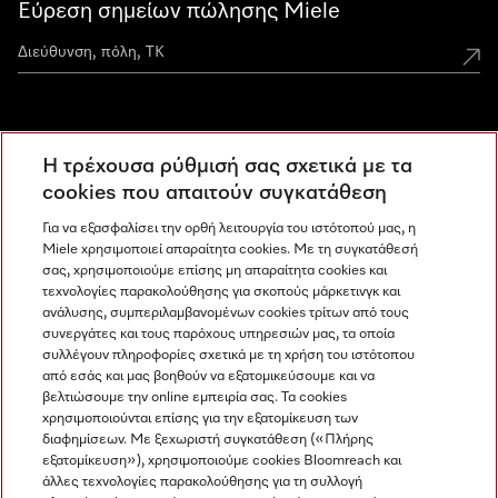
Εύρεση σημείων πώλησης Miele
Miele Experience Centers
Η τρέχουσα ρύθμισή σας σχετικά με τα
Ανακαλύψτε τα Miele Experience Center
cookies που απαιτούν συγκατάθεση
Για να εξασφαλίσει την ορθή λειτουργία του ιστότοπού μας, η
Miele χρησιμοποιεί απαραίτητα cookies. Με τη συγκατάθεσή
Newsletter
σας, χρησιμοποιούμε επίσης μη απαραίτητα cookies και
τεχνολογίες παρακολούθησης για σκοπούς μάρκετινγκ και
ανάλυσης, συμπεριλαμβανομένων cookies τρίτων από τους
συνεργάτες και τους παρόχους υπηρεσιών μας, τα οποία
συλλέγουν πληροφορίες σχετικά με τη χρήση του ιστότοπου
από εσάς και μας βοηθούν να εξατομικεύσουμε και να
βελτιώσουμε την online εμπειρία σας. Τα cookies
χρησιμοποιούνται επίσης για την εξατομίκευση των
διαφημίσεων. Με ξεχωριστή συγκατάθεση («Πλήρης
εξατομίκευση»), χρησιμοποιούμε cookies Bloomreach και
Miele στο Instagram
Miele στο Facebook
Miele στο Youtube
άλλες τεχνολογίες παρακολούθησης για τη συλλογή