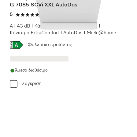
G 7085 SCVi XXL AutoDos
5
(3 αξιολογήσεις)
5 αστέρια από 5
A I 43 dB I Κάνιστρο για μαχαιροπίρουνα I
Κάνιστρα ExtraComfort I AutoDos I Miele@home
Online Label Flag, Ενεργειακή ετικέτα
Φυλλάδιο προϊόντος
Άμεσα διαθέσιμο
Σύγκριση