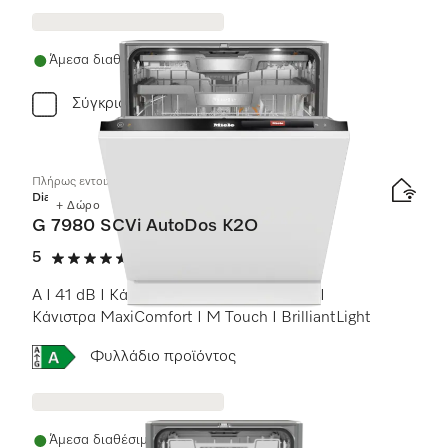
Άμεσα διαθέσιμο
Σύγκριση
Πλήρως εντοιχιζόμενα πλυντήρια πιάτων
Diamond
+ Δώρο
G 7980 SCVi AutoDos K2O
5
(2 αξιολογήσεις)
5 αστέρια από 5
A I 41 dB I Κάνιστρο για μαχαιροπίρουνα I
Κάνιστρα MaxiComfort I M Touch I BrilliantLight
Online Label Flag, Ενεργειακή ετικέτα
Φυλλάδιο προϊόντος
Άμεσα διαθέσιμο