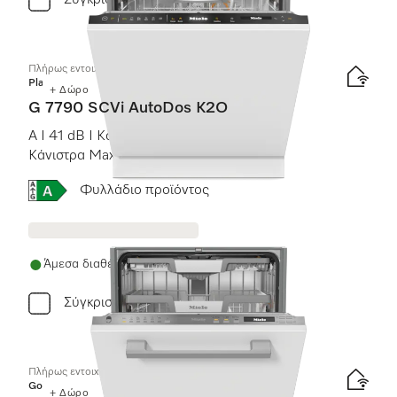
Σύγκριση
Πλήρως εντοιχιζόμενα πλυντήρια πιάτων
Platinum
+ Δώρο
G 7790 SCVi AutoDos K2O
A I 41 dB I Κάνιστρο για μαχαιροπίρουνα I
Κάνιστρα MaxiComfort I Knock2open I
BrilliantLight
Online Label Flag, Ενεργειακή ετικέτα
Φυλλάδιο προϊόντος
Άμεσα διαθέσιμο
Σύγκριση
Πλήρως εντοιχιζόμενο πλυντήριο πιάτων XXL
Gold
+ Δώρο