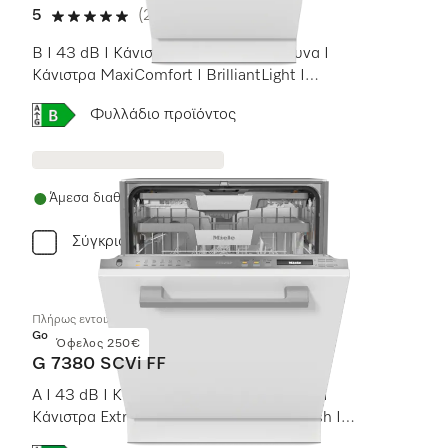
5
(2 αξιολογήσεις)
5 αστέρια από 5
B I 43 dB I Κάνιστρο για μαχαιροπίρουνα I
Κάνιστρα MaxiComfort I BrilliantLight I
Miele@home
Online Label Flag, Ενεργειακή ετικέτα
Φυλλάδιο προϊόντος
Άμεσα διαθέσιμο
Σύγκριση
Πλήρως εντοιχιζόμενα πλυντήρια πιάτων
Gold
Όφελος 250€
G 7380 SCVi FF
A I 43 dB I Κάνιστρο για μαχαιροπίρουνα I
Κάνιστρα ExtraComfort I QuickPowerWash I
FrontFit