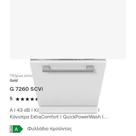
Πλήρως εντοιχιζόμενα πλυντήρια πιάτων
Gold
G 7260 SCVi
5
(6 αξιολογήσεις)
5 αστέρια από 5
A I 43 dB I Κάνιστρο για μαχαιροπίρουνα I
Κάνιστρα ExtraComfort I QuickPowerWash I
AutoOpen
Online Label Flag, Ενεργειακή ετικέτα
Φυλλάδιο προϊόντος