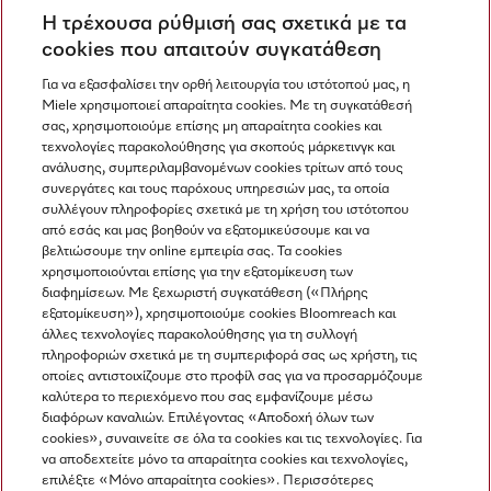
Η τρέχουσα ρύθμισή σας σχετικά με τα
Ανακαλύψτε τα Miele Experience Center
cookies που απαιτούν συγκατάθεση
Για να εξασφαλίσει την ορθή λειτουργία του ιστότοπού μας, η
Miele χρησιμοποιεί απαραίτητα cookies. Με τη συγκατάθεσή
Newsletter
σας, χρησιμοποιούμε επίσης μη απαραίτητα cookies και
τεχνολογίες παρακολούθησης για σκοπούς μάρκετινγκ και
ανάλυσης, συμπεριλαμβανομένων cookies τρίτων από τους
συνεργάτες και τους παρόχους υπηρεσιών μας, τα οποία
συλλέγουν πληροφορίες σχετικά με τη χρήση του ιστότοπου
από εσάς και μας βοηθούν να εξατομικεύσουμε και να
βελτιώσουμε την online εμπειρία σας. Τα cookies
χρησιμοποιούνται επίσης για την εξατομίκευση των
διαφημίσεων. Με ξεχωριστή συγκατάθεση («Πλήρης
εξατομίκευση»), χρησιμοποιούμε cookies Bloomreach και
Miele στο Instagram
Miele στο Facebook
Miele στο Youtube
άλλες τεχνολογίες παρακολούθησης για τη συλλογή
πληροφοριών σχετικά με τη συμπεριφορά σας ως χρήστη, τις
οποίες αντιστοιχίζουμε στο προφίλ σας για να προσαρμόζουμε
καλύτερα το περιεχόμενο που σας εμφανίζουμε μέσω
διαφόρων καναλιών. Επιλέγοντας «Αποδοχή όλων των
cookies», συναινείτε σε όλα τα cookies και τις τεχνολογίες. Για
Η εταιρεία μας
να αποδεχτείτε μόνο τα απαραίτητα cookies και τεχνολογίες,
επιλέξτε «Μόνο απαραίτητα cookies». Περισσότερες
Όροι και Προϋποθέσεις