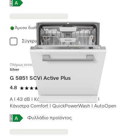
Online Label Flag, Ενεργειακή ετικέτα
Άμεσα διαθέσιμο
Σύγκριση
Πλήρως εντοιχιζόμενα πλυντήρια πιάτων
Silver
G 5851 SCVi Active Plus
4.8
(13 αξιολογήσεις)
4.8 αστέρια από 5
A I 43 dB I Κάνιστρο για μαχαιροπίρουνα I
Κάνιστρα Comfort I QuickPowerWash I AutoOpen
Online Label Flag, Ενεργειακή ετικέτα
Φυλλάδιο προϊόντος