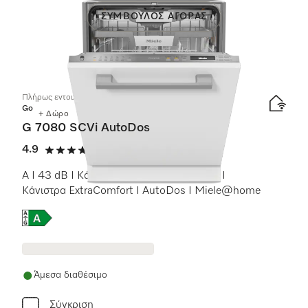
ΣΎΜΒΟΥΛΟΣ ΑΓΟΡΆΣ
Πλήρως εντοιχιζόμενα πλυντήρια πιάτων
Gold
+ Δώρο
G 7080 SCVi AutoDos
4.9
(13 αξιολογήσεις)
4.9 αστέρια από 5
A I 43 dB I Κάνιστρο για μαχαιροπίρουνα I
Κάνιστρα ExtraComfort I AutoDos I Miele@home
Online Label Flag, Ενεργειακή ετικέτα
Άμεσα διαθέσιμο
Σύγκριση