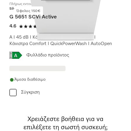
Πλήρως εντοιχιζόμενα πλυντήρια πιάτων
Silver
Όφελος 150€
G 5651 SCVi Active
4.6
(17 αξιολογήσεις)
4.6 αστέρια από 5
A I 45 dB I Κάνιστρο για μαχαιροπίρουνα I
Κάνιστρα Comfort I QuickPowerWash I AutoOpen
Online Label Flag, Ενεργειακή ετικέτα
Φυλλάδιο προϊόντος
Άμεσα διαθέσιμο
Σύγκριση
Χρειάζεστε βοήθεια για να
επιλέξετε τη σωστή συσκευή;