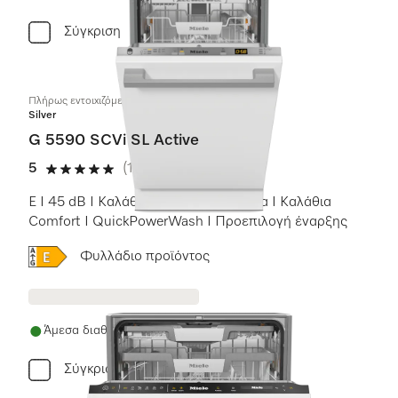
Σύγκριση
Πλήρως εντοιχιζόμενο πλυντήριο πιάτων, 45 cm
Silver
G 5590 SCVi SL Active
5
(1 αξιολόγηση)
5 αστέρια από 5
E I 45 dB I Καλάθι για μαχαιροπίρουνα I Καλάθια
Comfort I QuickPowerWash I Προεπιλογή έναρξης
Online Label Flag, Ενεργειακή ετικέτα
Φυλλάδιο προϊόντος
Άμεσα διαθέσιμο
Σύγκριση