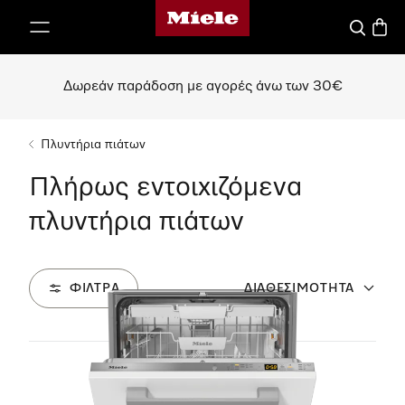
Αρχική σελίδα της Miele
 στο περιεχόμενο
Αναζήτησ
Καλάθ
Δωρεάν παράδοση με αγορές άνω των 30€
Πλυντήρια πιάτων
Πλήρως εντοιχιζόμενα
πλυντήρια πιάτων
ΦΊΛΤΡΑ
ΔΙΑΘΕΣΙΜΌΤΗΤΑ
12
Προϊόντα