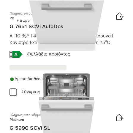
Πλήρως εντοιχιζόμενα πλυντήρια πιάτων
Platinum
+ Δώρο
G 7651 SCVi AutoDos
A -10 %* I 41 dB I Κάνιστρο για μαχαιροπίρουνα I
Κάνιστρα ExtraComfort I AutoDos I Υγιεινή 75°C
Online Label Flag, Ενεργειακή ετικέτα
Φυλλάδιο προϊόντος
Άμεσα διαθέσιμο
Σύγκριση
Πλήρως εντοιχιζόμενο πλυντήριο πιάτων, 45 cm
Platinum
G 5990 SCVi SL