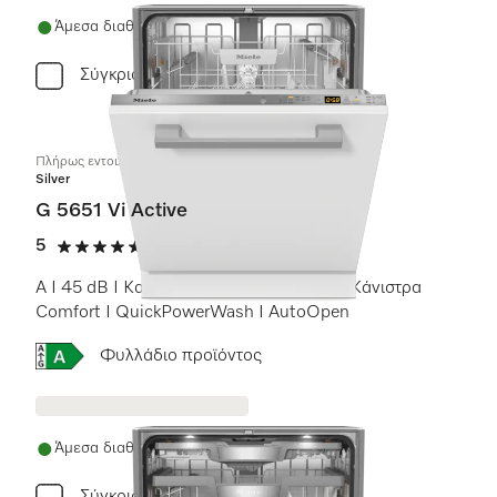
Άμεσα διαθέσιμο
Σύγκριση
Πλήρως εντοιχιζόμενα πλυντήρια πιάτων
Silver
G 5651 Vi Active
5
(1 αξιολόγηση)
5 αστέρια από 5
A I 45 dB I Καλάθι για μαχαιροπίρουνα I Κάνιστρα
Comfort I QuickPowerWash I AutoOpen
Online Label Flag, Ενεργειακή ετικέτα
Φυλλάδιο προϊόντος
Άμεσα διαθέσιμο