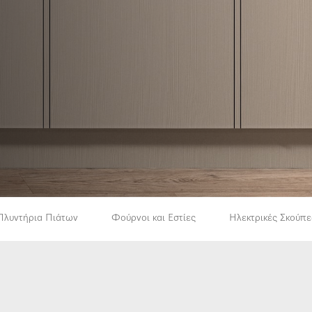
Πλυντήρια Πιάτων
Φούρνοι και Εστίες
Ηλεκτρικές Σκούπε