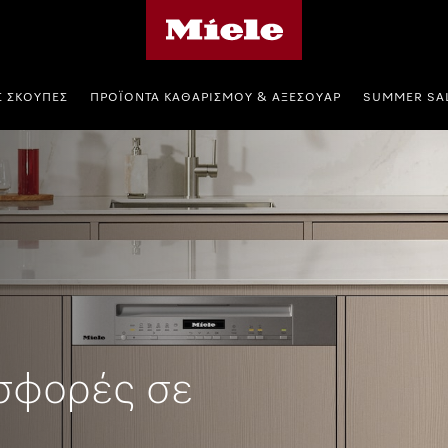
Αρχική σελίδα της Miele
Σ ΣΚΟΎΠΕΣ
ΠΡΟΪΌΝΤΑ ΚΑΘΑΡΙΣΜΟΎ & ΑΞΕΣΟΥΆΡ
SUMMER SA
σφορές σε