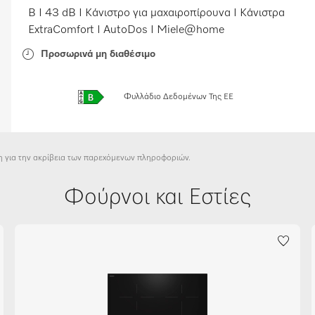
B I 43 dB I Κάνιστρο για μαχαιροπίρουνα I Κάνιστρα
ExtraComfort I AutoDos I Miele@home
Προσωρινά μη διαθέσιμο
Φυλλάδιο Δεδομένων Της ΕΕ
η για την ακρίβεια των παρεχόμενων πληροφοριών.
Φούρνοι και Εστίες