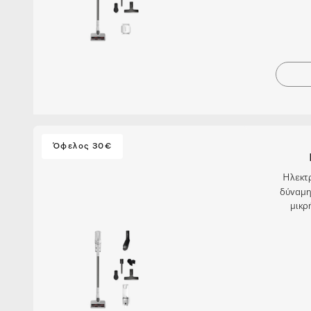
Όφελος 30€
Ηλεκτρ
δύναμη
μικρ