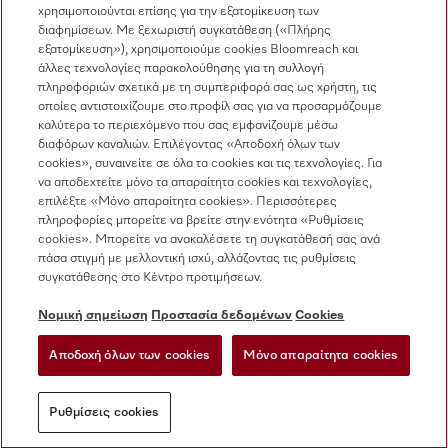
χρησιμοποιούνται επίσης για την εξατομίκευση των
Miele στο Instagram
Miele στο Facebook
Miele στο Youtube
διαφημίσεων. Με ξεχωριστή συγκατάθεση («Πλήρης
εξατομίκευση»), χρησιμοποιούμε cookies Bloomreach και
άλλες τεχνολογίες παρακολούθησης για τη συλλογή
πληροφοριών σχετικά με τη συμπεριφορά σας ως χρήστη, τις
οποίες αντιστοιχίζουμε στο προφίλ σας για να προσαρμόζουμε
καλύτερα το περιεχόμενο που σας εμφανίζουμε μέσω
διαφόρων καναλιών. Επιλέγοντας «Αποδοχή όλων των
cookies», συναινείτε σε όλα τα cookies και τις τεχνολογίες. Για
Η εταιρεία μας
να αποδεχτείτε μόνο τα απαραίτητα cookies και τεχνολογίες,
επιλέξτε «Μόνο απαραίτητα cookies». Περισσότερες
Όροι και Προϋποθέσεις
πληροφορίες μπορείτε να βρείτε στην ενότητα «Ρυθμίσεις
Προστασία δεδομένων
cookies». Μπορείτε να ανακαλέσετε τη συγκατάθεσή σας ανά
πάσα στιγμή με μελλοντική ισχύ, αλλάζοντας τις ρυθμίσεις
Όροι Χρήσης
συγκατάθεσης στο Κέντρο προτιμήσεων.
Δήλωση Προσβασιμότητας
Νόμος για τις ψηφιακές υπηρεσίες
Νομική σημείωση
Προστασία δεδομένων
Cookies
Φόρμα Υπαναχώρησης
Αποδοχή όλων των cookies
Μόνο απαραίτητα cookies
Ρυθμίσεις cookies
Ρυθμίσεις cookies