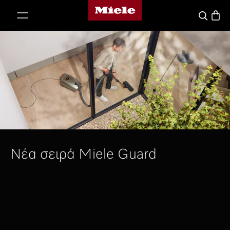
Αρχική σελίδα της Miele
 στο περιεχόμενο
Καλάθ
Αναζήτησ
Νέα σειρά Miele Guard