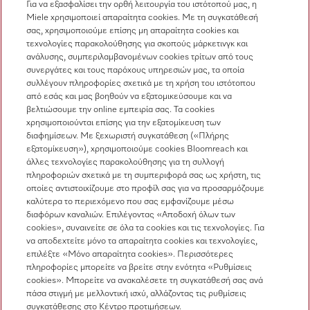
Για να εξασφαλίσει την ορθή λειτουργία του ιστότοπού μας, η
Miele χρησιμοποιεί απαραίτητα cookies. Με τη συγκατάθεσή
Newsletter
σας, χρησιμοποιούμε επίσης μη απαραίτητα cookies και
τεχνολογίες παρακολούθησης για σκοπούς μάρκετινγκ και
ανάλυσης, συμπεριλαμβανομένων cookies τρίτων από τους
συνεργάτες και τους παρόχους υπηρεσιών μας, τα οποία
συλλέγουν πληροφορίες σχετικά με τη χρήση του ιστότοπου
από εσάς και μας βοηθούν να εξατομικεύσουμε και να
βελτιώσουμε την online εμπειρία σας. Τα cookies
χρησιμοποιούνται επίσης για την εξατομίκευση των
Miele στο Instagram
Miele στο Facebook
Miele στο Youtube
διαφημίσεων. Με ξεχωριστή συγκατάθεση («Πλήρης
εξατομίκευση»), χρησιμοποιούμε cookies Bloomreach και
άλλες τεχνολογίες παρακολούθησης για τη συλλογή
πληροφοριών σχετικά με τη συμπεριφορά σας ως χρήστη, τις
οποίες αντιστοιχίζουμε στο προφίλ σας για να προσαρμόζουμε
καλύτερα το περιεχόμενο που σας εμφανίζουμε μέσω
διαφόρων καναλιών. Επιλέγοντας «Αποδοχή όλων των
cookies», συναινείτε σε όλα τα cookies και τις τεχνολογίες. Για
Η εταιρεία μας
να αποδεχτείτε μόνο τα απαραίτητα cookies και τεχνολογίες,
επιλέξτε «Μόνο απαραίτητα cookies». Περισσότερες
Όροι και Προϋποθέσεις
πληροφορίες μπορείτε να βρείτε στην ενότητα «Ρυθμίσεις
Προστασία δεδομένων
cookies». Μπορείτε να ανακαλέσετε τη συγκατάθεσή σας ανά
πάσα στιγμή με μελλοντική ισχύ, αλλάζοντας τις ρυθμίσεις
Όροι Χρήσης
συγκατάθεσης στο Κέντρο προτιμήσεων.