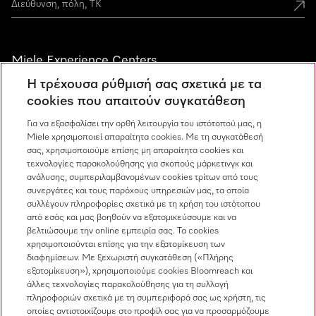
Miele Experience Centers
Η τρέχουσα ρύθμισή σας σχετικά με τα
Ανακαλύψτε τα Miele Experience Center
cookies που απαιτούν συγκατάθεση
Για να εξασφαλίσει την ορθή λειτουργία του ιστότοπού μας, η
Miele χρησιμοποιεί απαραίτητα cookies. Με τη συγκατάθεσή
Newsletter
σας, χρησιμοποιούμε επίσης μη απαραίτητα cookies και
τεχνολογίες παρακολούθησης για σκοπούς μάρκετινγκ και
ανάλυσης, συμπεριλαμβανομένων cookies τρίτων από τους
συνεργάτες και τους παρόχους υπηρεσιών μας, τα οποία
συλλέγουν πληροφορίες σχετικά με τη χρήση του ιστότοπου
από εσάς και μας βοηθούν να εξατομικεύσουμε και να
βελτιώσουμε την online εμπειρία σας. Τα cookies
χρησιμοποιούνται επίσης για την εξατομίκευση των
Miele στο Instagram
Miele στο Facebook
Miele στο Youtube
διαφημίσεων. Με ξεχωριστή συγκατάθεση («Πλήρης
εξατομίκευση»), χρησιμοποιούμε cookies Bloomreach και
άλλες τεχνολογίες παρακολούθησης για τη συλλογή
πληροφοριών σχετικά με τη συμπεριφορά σας ως χρήστη, τις
οποίες αντιστοιχίζουμε στο προφίλ σας για να προσαρμόζουμε