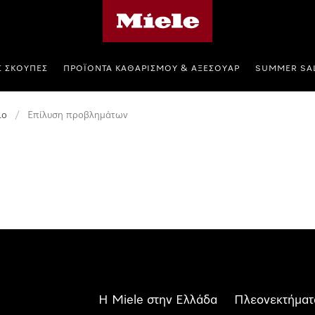
Αρχική σελίδα της Miele
Σ ΣΚΟΎΠΕΣ
ΠΡΟΪΌΝΤΑ ΚΑΘΑΡΙΣΜΟΎ & ΑΞΕΣΟΥΆΡ
SUMMER SA
ιο
/
Επίλυση προβλημάτων
Η Miele στην Ελλάδα
Πλεονεκτήματ