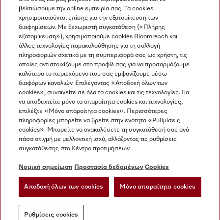
βελτιώσουμε την online εμπειρία σας. Τα cookies
χρησιμοποιούνται επίσης για την εξατομίκευση των
διαφημίσεων. Με ξεχωριστή συγκατάθεση («Πλήρης
εξατομίκευση»), χρησιμοποιούμε cookies Bloomreach και
Miele στο Instagram
Miele στο Facebook
Miele στο Youtube
άλλες τεχνολογίες παρακολούθησης για τη συλλογή
πληροφοριών σχετικά με τη συμπεριφορά σας ως χρήστη, τις
οποίες αντιστοιχίζουμε στο προφίλ σας για να προσαρμόζουμε
καλύτερα το περιεχόμενο που σας εμφανίζουμε μέσω
διαφόρων καναλιών. Επιλέγοντας «Αποδοχή όλων των
cookies», συναινείτε σε όλα τα cookies και τις τεχνολογίες. Για
Η εταιρεία μας
να αποδεχτείτε μόνο τα απαραίτητα cookies και τεχνολογίες,
επιλέξτε «Μόνο απαραίτητα cookies». Περισσότερες
Όροι και Προϋποθέσεις
πληροφορίες μπορείτε να βρείτε στην ενότητα «Ρυθμίσεις
Προστασία δεδομένων
cookies». Μπορείτε να ανακαλέσετε τη συγκατάθεσή σας ανά
Όροι Χρήσης
πάσα στιγμή με μελλοντική ισχύ, αλλάζοντας τις ρυθμίσεις
συγκατάθεσης στο Κέντρο προτιμήσεων.
Δήλωση Προσβασιμότητας
Νόμος για τις ψηφιακές υπηρεσίες
Νομική σημείωση
Προστασία δεδομένων
Cookies
Φόρμα Υπαναχώρησης
Αποδοχή όλων των cookies
Μόνο απαραίτητα cookies
Ρυθμίσεις cookies
Ρυθμίσεις cookies