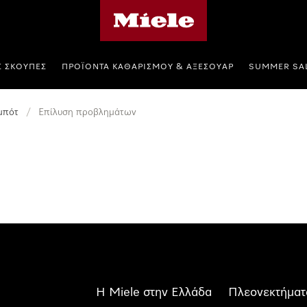
Αρχική σελίδα της Miele
Σ ΣΚΟΎΠΕΣ
ΠΡΟΪΌΝΤΑ ΚΑΘΑΡΙΣΜΟΎ & ΑΞΕΣΟΥΆΡ
SUMMER SA
μπότ
/
Επίλυση προβλημάτων
Η Miele στην Ελλάδα
Πλεονεκτήματ