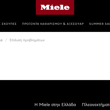
Αρχική σελίδα της Miele
Σ ΣΚΟΎΠΕΣ
ΠΡΟΪΌΝΤΑ ΚΑΘΑΡΙΣΜΟΎ & ΑΞΕΣΟΥΆΡ
SUMMER SA
ιο
/
Επίλυση προβλημάτων
Η Miele στην Ελλάδα
Πλεονεκτήματ