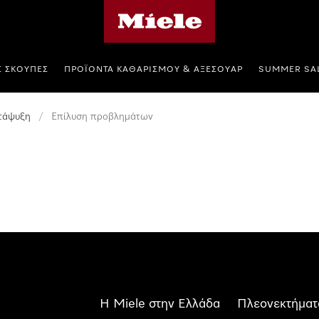
Αρχική σελίδα της Miele
Σ ΣΚΟΎΠΕΣ
ΠΡΟΪΌΝΤΑ ΚΑΘΑΡΙΣΜΟΎ & ΑΞΕΣΟΥΆΡ
SUMMER SA
τάψυξη
/
Επίλυση προβλημάτων
Η Miele στην Ελλάδα
Πλεονεκτήματ