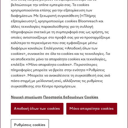
βελτιώσουμε την online εμπειρία σας. Τα cookies
χρησιμοποιούνται επίσης για την εξατομίκευση των
διαφημίσεων. Με ξεχωριστή συγκατάθεση («Πλήρης
εξατομίκευση»), χρησιμοποιούμε cookies Bloomreach και
Miele στο Instagram
Miele στο Facebook
Miele στο Youtube
άλλες τεχνολογίες παρακολούθησης για τη συλλογή
πληροφοριών σχετικά με τη συμπεριφορά σας ως χρήστη, τις
οποίες αντιστοιχίζουμε στο προφίλ σας για να προσαρμόζουμε
καλύτερα το περιεχόμενο που σας εμφανίζουμε μέσω
διαφόρων καναλιών. Επιλέγοντας «Αποδοχή όλων των
cookies», συναινείτε σε όλα τα cookies και τις τεχνολογίες. Για
Η εταιρεία μας
να αποδεχτείτε μόνο τα απαραίτητα cookies και τεχνολογίες,
επιλέξτε «Μόνο απαραίτητα cookies». Περισσότερες
Όροι και Προϋποθέσεις
πληροφορίες μπορείτε να βρείτε στην ενότητα «Ρυθμίσεις
Προστασία δεδομένων
cookies». Μπορείτε να ανακαλέσετε τη συγκατάθεσή σας ανά
Όροι Χρήσης
πάσα στιγμή με μελλοντική ισχύ, αλλάζοντας τις ρυθμίσεις
συγκατάθεσης στο Κέντρο προτιμήσεων.
Δήλωση Προσβασιμότητας
Νόμος για τις ψηφιακές υπηρεσίες
Νομική σημείωση
Προστασία δεδομένων
Cookies
Φόρμα Υπαναχώρησης
Αποδοχή όλων των cookies
Μόνο απαραίτητα cookies
Ρυθμίσεις cookies
Ρυθμίσεις cookies