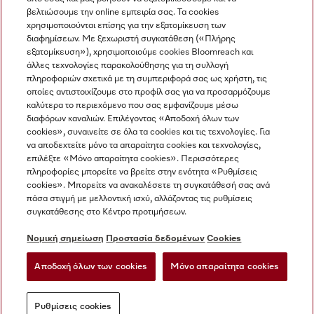
βελτιώσουμε την online εμπειρία σας. Τα cookies
χρησιμοποιούνται επίσης για την εξατομίκευση των
διαφημίσεων. Με ξεχωριστή συγκατάθεση («Πλήρης
εξατομίκευση»), χρησιμοποιούμε cookies Bloomreach και
Miele στο Instagram
Miele στο Facebook
Miele στο Youtube
άλλες τεχνολογίες παρακολούθησης για τη συλλογή
πληροφοριών σχετικά με τη συμπεριφορά σας ως χρήστη, τις
οποίες αντιστοιχίζουμε στο προφίλ σας για να προσαρμόζουμε
καλύτερα το περιεχόμενο που σας εμφανίζουμε μέσω
διαφόρων καναλιών. Επιλέγοντας «Αποδοχή όλων των
cookies», συναινείτε σε όλα τα cookies και τις τεχνολογίες. Για
Η εταιρεία μας
να αποδεχτείτε μόνο τα απαραίτητα cookies και τεχνολογίες,
επιλέξτε «Μόνο απαραίτητα cookies». Περισσότερες
Όροι και Προϋποθέσεις
πληροφορίες μπορείτε να βρείτε στην ενότητα «Ρυθμίσεις
Προστασία δεδομένων
cookies». Μπορείτε να ανακαλέσετε τη συγκατάθεσή σας ανά
Όροι Χρήσης
πάσα στιγμή με μελλοντική ισχύ, αλλάζοντας τις ρυθμίσεις
συγκατάθεσης στο Κέντρο προτιμήσεων.
Δήλωση Προσβασιμότητας
Νόμος για τις ψηφιακές υπηρεσίες
Νομική σημείωση
Προστασία δεδομένων
Cookies
Φόρμα Υπαναχώρησης
Αποδοχή όλων των cookies
Μόνο απαραίτητα cookies
Ρυθμίσεις cookies
Ρυθμίσεις cookies