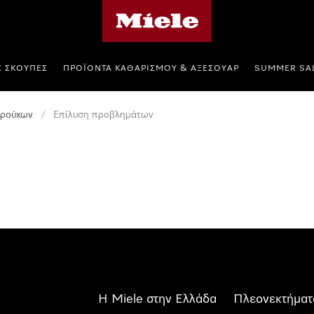
Αρχική σελίδα της Miele
Σ ΣΚΟΎΠΕΣ
ΠΡΟΪΌΝΤΑ ΚΑΘΑΡΙΣΜΟΎ & ΑΞΕΣΟΥΆΡ
SUMMER SA
 ρούχων
/
Επίλυση προβλημάτων
Η Miele στην Ελλάδα
Πλεονεκτήματ