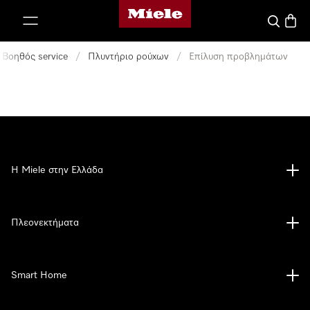
Αρχική σελίδα της Miele
 στο περιεχόμενο
Αναζήτησ
Καλάθ
Βοηθός service
/
Πλυντήριο ρούχων
/
Επίλυση προβλημάτων
Η Miele στην Ελλάδα
Πλεονεκτήματα
Smart Home