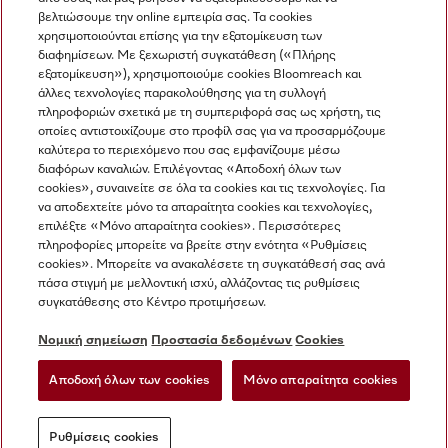
βελτιώσουμε την online εμπειρία σας. Τα cookies
χρησιμοποιούνται επίσης για την εξατομίκευση των
διαφημίσεων. Με ξεχωριστή συγκατάθεση («Πλήρης
εξατομίκευση»), χρησιμοποιούμε cookies Bloomreach και
Miele στο Instagram
Miele στο Facebook
Miele στο Youtube
άλλες τεχνολογίες παρακολούθησης για τη συλλογή
πληροφοριών σχετικά με τη συμπεριφορά σας ως χρήστη, τις
οποίες αντιστοιχίζουμε στο προφίλ σας για να προσαρμόζουμε
καλύτερα το περιεχόμενο που σας εμφανίζουμε μέσω
διαφόρων καναλιών. Επιλέγοντας «Αποδοχή όλων των
cookies», συναινείτε σε όλα τα cookies και τις τεχνολογίες. Για
Η εταιρεία μας
να αποδεχτείτε μόνο τα απαραίτητα cookies και τεχνολογίες,
επιλέξτε «Μόνο απαραίτητα cookies». Περισσότερες
Όροι και Προϋποθέσεις
πληροφορίες μπορείτε να βρείτε στην ενότητα «Ρυθμίσεις
Προστασία δεδομένων
cookies». Μπορείτε να ανακαλέσετε τη συγκατάθεσή σας ανά
Όροι Χρήσης
πάσα στιγμή με μελλοντική ισχύ, αλλάζοντας τις ρυθμίσεις
συγκατάθεσης στο Κέντρο προτιμήσεων.
Δήλωση Προσβασιμότητας
Νόμος για τις ψηφιακές υπηρεσίες
Νομική σημείωση
Προστασία δεδομένων
Cookies
Φόρμα Υπαναχώρησης
Αποδοχή όλων των cookies
Μόνο απαραίτητα cookies
Ρυθμίσεις cookies
Ρυθμίσεις cookies