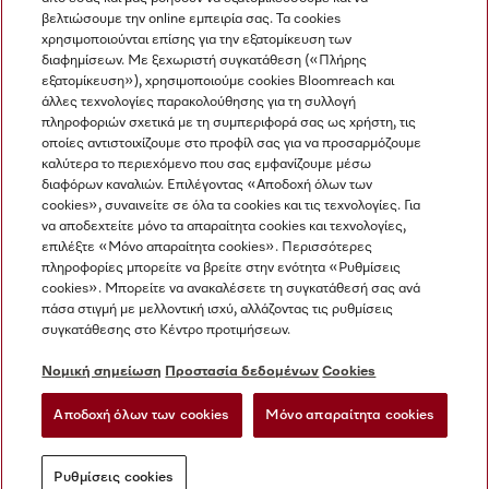
βελτιώσουμε την online εμπειρία σας. Τα cookies
χρησιμοποιούνται επίσης για την εξατομίκευση των
διαφημίσεων. Με ξεχωριστή συγκατάθεση («Πλήρης
εξατομίκευση»), χρησιμοποιούμε cookies Bloomreach και
Miele στο Instagram
Miele στο Facebook
Miele στο Youtube
άλλες τεχνολογίες παρακολούθησης για τη συλλογή
πληροφοριών σχετικά με τη συμπεριφορά σας ως χρήστη, τις
οποίες αντιστοιχίζουμε στο προφίλ σας για να προσαρμόζουμε
καλύτερα το περιεχόμενο που σας εμφανίζουμε μέσω
διαφόρων καναλιών. Επιλέγοντας «Αποδοχή όλων των
cookies», συναινείτε σε όλα τα cookies και τις τεχνολογίες. Για
Η εταιρεία μας
να αποδεχτείτε μόνο τα απαραίτητα cookies και τεχνολογίες,
επιλέξτε «Μόνο απαραίτητα cookies». Περισσότερες
Όροι και Προϋποθέσεις
πληροφορίες μπορείτε να βρείτε στην ενότητα «Ρυθμίσεις
Προστασία δεδομένων
cookies». Μπορείτε να ανακαλέσετε τη συγκατάθεσή σας ανά
Όροι Χρήσης
πάσα στιγμή με μελλοντική ισχύ, αλλάζοντας τις ρυθμίσεις
συγκατάθεσης στο Κέντρο προτιμήσεων.
Δήλωση Προσβασιμότητας
Νόμος για τις ψηφιακές υπηρεσίες
Νομική σημείωση
Προστασία δεδομένων
Cookies
Φόρμα Υπαναχώρησης
Αποδοχή όλων των cookies
Μόνο απαραίτητα cookies
Ρυθμίσεις cookies
Ρυθμίσεις cookies