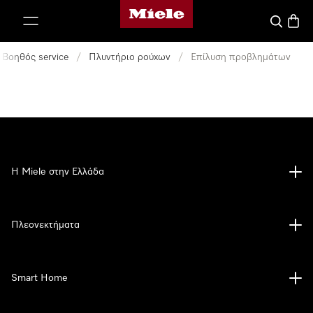
Αρχική σελίδα της Miele
 στο περιεχόμενο
Αναζήτησ
Καλάθ
Βοηθός service
/
Πλυντήριο ρούχων
/
Επίλυση προβλημάτων
Η Miele στην Ελλάδα
Πλεονεκτήματα
Smart Home