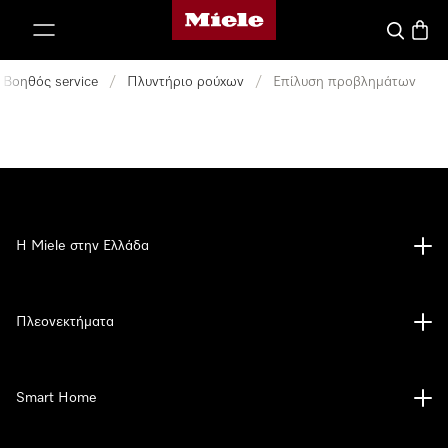
Αρχική σελίδα της Miele
 στο περιεχόμενο
Αναζήτησ
Καλάθ
Βοηθός service
/
Πλυντήριο ρούχων
/
Επίλυση προβλημάτων
Η Miele στην Ελλάδα
Πλεονεκτήματα
Smart Home