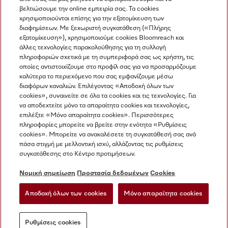
βελτιώσουμε την online εμπειρία σας. Τα cookies
χρησιμοποιούνται επίσης για την εξατομίκευση των
διαφημίσεων. Με ξεχωριστή συγκατάθεση («Πλήρης
εξατομίκευση»), χρησιμοποιούμε cookies Bloomreach και
Miele στο Instagram
Miele στο Facebook
Miele στο Youtube
άλλες τεχνολογίες παρακολούθησης για τη συλλογή
πληροφοριών σχετικά με τη συμπεριφορά σας ως χρήστη, τις
οποίες αντιστοιχίζουμε στο προφίλ σας για να προσαρμόζουμε
καλύτερα το περιεχόμενο που σας εμφανίζουμε μέσω
διαφόρων καναλιών. Επιλέγοντας «Αποδοχή όλων των
cookies», συναινείτε σε όλα τα cookies και τις τεχνολογίες. Για
Η εταιρεία μας
να αποδεχτείτε μόνο τα απαραίτητα cookies και τεχνολογίες,
επιλέξτε «Μόνο απαραίτητα cookies». Περισσότερες
Όροι και Προϋποθέσεις
πληροφορίες μπορείτε να βρείτε στην ενότητα «Ρυθμίσεις
Προστασία δεδομένων
cookies». Μπορείτε να ανακαλέσετε τη συγκατάθεσή σας ανά
Όροι Χρήσης
πάσα στιγμή με μελλοντική ισχύ, αλλάζοντας τις ρυθμίσεις
συγκατάθεσης στο Κέντρο προτιμήσεων.
Δήλωση Προσβασιμότητας
Νόμος για τις ψηφιακές υπηρεσίες
Νομική σημείωση
Προστασία δεδομένων
Cookies
Φόρμα Υπαναχώρησης
Αποδοχή όλων των cookies
Μόνο απαραίτητα cookies
Ρυθμίσεις cookies
Ρυθμίσεις cookies