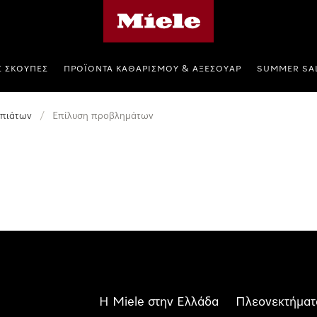
Αρχική σελίδα της Miele
Σ ΣΚΟΎΠΕΣ
ΠΡΟΪΌΝΤΑ ΚΑΘΑΡΙΣΜΟΎ & ΑΞΕΣΟΥΆΡ
SUMMER SA
 πιάτων
/
Επίλυση προβλημάτων
Η Miele στην Ελλάδα
Πλεονεκτήματ