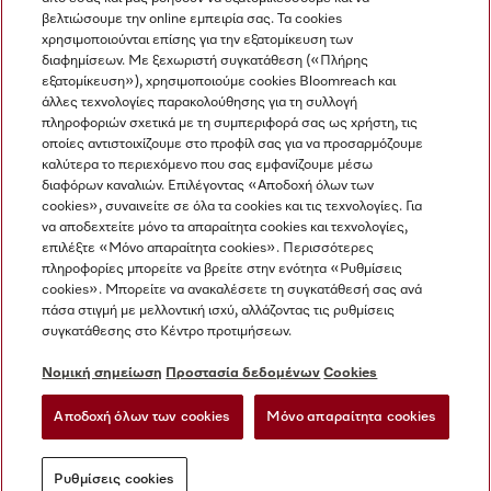
βελτιώσουμε την online εμπειρία σας. Τα cookies
χρησιμοποιούνται επίσης για την εξατομίκευση των
διαφημίσεων. Με ξεχωριστή συγκατάθεση («Πλήρης
εξατομίκευση»), χρησιμοποιούμε cookies Bloomreach και
Miele στο Instagram
Miele στο Facebook
Miele στο Youtube
άλλες τεχνολογίες παρακολούθησης για τη συλλογή
πληροφοριών σχετικά με τη συμπεριφορά σας ως χρήστη, τις
οποίες αντιστοιχίζουμε στο προφίλ σας για να προσαρμόζουμε
καλύτερα το περιεχόμενο που σας εμφανίζουμε μέσω
διαφόρων καναλιών. Επιλέγοντας «Αποδοχή όλων των
cookies», συναινείτε σε όλα τα cookies και τις τεχνολογίες. Για
Η εταιρεία μας
να αποδεχτείτε μόνο τα απαραίτητα cookies και τεχνολογίες,
επιλέξτε «Μόνο απαραίτητα cookies». Περισσότερες
Όροι και Προϋποθέσεις
πληροφορίες μπορείτε να βρείτε στην ενότητα «Ρυθμίσεις
Προστασία δεδομένων
cookies». Μπορείτε να ανακαλέσετε τη συγκατάθεσή σας ανά
Όροι Χρήσης
πάσα στιγμή με μελλοντική ισχύ, αλλάζοντας τις ρυθμίσεις
συγκατάθεσης στο Κέντρο προτιμήσεων.
Δήλωση Προσβασιμότητας
Νόμος για τις ψηφιακές υπηρεσίες
Νομική σημείωση
Προστασία δεδομένων
Cookies
Φόρμα Υπαναχώρησης
Αποδοχή όλων των cookies
Μόνο απαραίτητα cookies
Ρυθμίσεις cookies
Ρυθμίσεις cookies