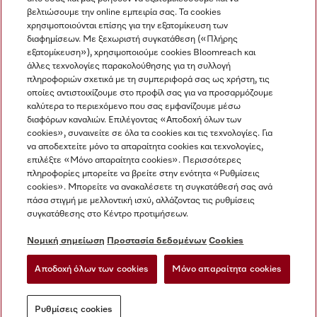
βελτιώσουμε την online εμπειρία σας. Τα cookies
χρησιμοποιούνται επίσης για την εξατομίκευση των
διαφημίσεων. Με ξεχωριστή συγκατάθεση («Πλήρης
εξατομίκευση»), χρησιμοποιούμε cookies Bloomreach και
Miele στο Instagram
Miele στο Facebook
Miele στο Youtube
άλλες τεχνολογίες παρακολούθησης για τη συλλογή
πληροφοριών σχετικά με τη συμπεριφορά σας ως χρήστη, τις
οποίες αντιστοιχίζουμε στο προφίλ σας για να προσαρμόζουμε
καλύτερα το περιεχόμενο που σας εμφανίζουμε μέσω
διαφόρων καναλιών. Επιλέγοντας «Αποδοχή όλων των
cookies», συναινείτε σε όλα τα cookies και τις τεχνολογίες. Για
Η εταιρεία μας
να αποδεχτείτε μόνο τα απαραίτητα cookies και τεχνολογίες,
επιλέξτε «Μόνο απαραίτητα cookies». Περισσότερες
Όροι και Προϋποθέσεις
πληροφορίες μπορείτε να βρείτε στην ενότητα «Ρυθμίσεις
Προστασία δεδομένων
cookies». Μπορείτε να ανακαλέσετε τη συγκατάθεσή σας ανά
Όροι Χρήσης
πάσα στιγμή με μελλοντική ισχύ, αλλάζοντας τις ρυθμίσεις
συγκατάθεσης στο Κέντρο προτιμήσεων.
Δήλωση Προσβασιμότητας
Νόμος για τις ψηφιακές υπηρεσίες
Νομική σημείωση
Προστασία δεδομένων
Cookies
Φόρμα Υπαναχώρησης
Αποδοχή όλων των cookies
Μόνο απαραίτητα cookies
Ρυθμίσεις cookies
Ρυθμίσεις cookies