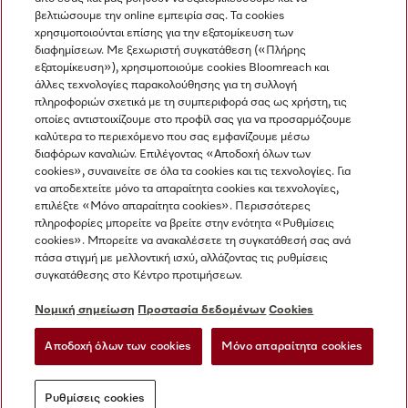
βελτιώσουμε την online εμπειρία σας. Τα cookies
χρησιμοποιούνται επίσης για την εξατομίκευση των
διαφημίσεων. Με ξεχωριστή συγκατάθεση («Πλήρης
εξατομίκευση»), χρησιμοποιούμε cookies Bloomreach και
Miele στο Instagram
Miele στο Facebook
Miele στο Youtube
άλλες τεχνολογίες παρακολούθησης για τη συλλογή
πληροφοριών σχετικά με τη συμπεριφορά σας ως χρήστη, τις
οποίες αντιστοιχίζουμε στο προφίλ σας για να προσαρμόζουμε
καλύτερα το περιεχόμενο που σας εμφανίζουμε μέσω
διαφόρων καναλιών. Επιλέγοντας «Αποδοχή όλων των
cookies», συναινείτε σε όλα τα cookies και τις τεχνολογίες. Για
Η εταιρεία μας
να αποδεχτείτε μόνο τα απαραίτητα cookies και τεχνολογίες,
επιλέξτε «Μόνο απαραίτητα cookies». Περισσότερες
Όροι και Προϋποθέσεις
πληροφορίες μπορείτε να βρείτε στην ενότητα «Ρυθμίσεις
Προστασία δεδομένων
cookies». Μπορείτε να ανακαλέσετε τη συγκατάθεσή σας ανά
Όροι Χρήσης
πάσα στιγμή με μελλοντική ισχύ, αλλάζοντας τις ρυθμίσεις
συγκατάθεσης στο Κέντρο προτιμήσεων.
Δήλωση Προσβασιμότητας
Νόμος για τις ψηφιακές υπηρεσίες
Νομική σημείωση
Προστασία δεδομένων
Cookies
Φόρμα Υπαναχώρησης
Αποδοχή όλων των cookies
Μόνο απαραίτητα cookies
Ρυθμίσεις cookies
Ρυθμίσεις cookies