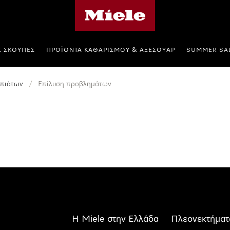
Αρχική σελίδα της Miele
Σ ΣΚΟΎΠΕΣ
ΠΡΟΪΌΝΤΑ ΚΑΘΑΡΙΣΜΟΎ & ΑΞΕΣΟΥΆΡ
SUMMER SA
 πιάτων
/
Επίλυση προβλημάτων
Η Miele στην Ελλάδα
Πλεονεκτήματ