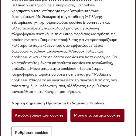
βελτιώσουμε την online εμπειρία σας. Τα cookies
χρησιμοποιούνται επίσης για την εξατομίκευση των
διαφημίσεων. Με ξεχωριστή συγκατάθεση («Πλήρης
εξατομίκευση»), χρησιμοποιούμε cookies Bloomreach και
Miele στο Instagram
Miele στο Facebook
Miele στο Youtube
άλλες τεχνολογίες παρακολούθησης για τη συλλογή
πληροφοριών σχετικά με τη συμπεριφορά σας ως χρήστη, τις
οποίες αντιστοιχίζουμε στο προφίλ σας για να προσαρμόζουμε
καλύτερα το περιεχόμενο που σας εμφανίζουμε μέσω
διαφόρων καναλιών. Επιλέγοντας «Αποδοχή όλων των
cookies», συναινείτε σε όλα τα cookies και τις τεχνολογίες. Για
Η εταιρεία μας
να αποδεχτείτε μόνο τα απαραίτητα cookies και τεχνολογίες,
επιλέξτε «Μόνο απαραίτητα cookies». Περισσότερες
Όροι και Προϋποθέσεις
πληροφορίες μπορείτε να βρείτε στην ενότητα «Ρυθμίσεις
Προστασία δεδομένων
cookies». Μπορείτε να ανακαλέσετε τη συγκατάθεσή σας ανά
Όροι Χρήσης
πάσα στιγμή με μελλοντική ισχύ, αλλάζοντας τις ρυθμίσεις
συγκατάθεσης στο Κέντρο προτιμήσεων.
Δήλωση Προσβασιμότητας
Νόμος για τις ψηφιακές υπηρεσίες
Νομική σημείωση
Προστασία δεδομένων
Cookies
Φόρμα Υπαναχώρησης
Αποδοχή όλων των cookies
Μόνο απαραίτητα cookies
Ρυθμίσεις cookies
Ρυθμίσεις cookies