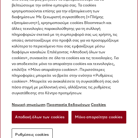
βελτιώσουμε την online εμπειρία σας. Τα cookies
χρησιμοποιούνται επίσης για την εξατομίκευση των
διαφημίσεων. Με ξεχωριστή συγκατάθεση («Πλήρης
εξατομίκευση»), χρησιμοποιούμε cookies Bloomreach και
Miele στο Instagram
Miele στο Facebook
Miele στο Youtube
άλλες τεχνολογίες παρακολούθησης για τη συλλογή
πληροφοριών σχετικά με τη συμπεριφορά σας ως χρήστη, τις
οποίες αντιστοιχίζουμε στο προφίλ σας για να προσαρμόζουμε
καλύτερα το περιεχόμενο που σας εμφανίζουμε μέσω
διαφόρων καναλιών. Επιλέγοντας «Αποδοχή όλων των
cookies», συναινείτε σε όλα τα cookies και τις τεχνολογίες. Για
Η εταιρεία μας
να αποδεχτείτε μόνο τα απαραίτητα cookies και τεχνολογίες,
επιλέξτε «Μόνο απαραίτητα cookies». Περισσότερες
Όροι και Προϋποθέσεις
πληροφορίες μπορείτε να βρείτε στην ενότητα «Ρυθμίσεις
Προστασία δεδομένων
cookies». Μπορείτε να ανακαλέσετε τη συγκατάθεσή σας ανά
Όροι Χρήσης
πάσα στιγμή με μελλοντική ισχύ, αλλάζοντας τις ρυθμίσεις
συγκατάθεσης στο Κέντρο προτιμήσεων.
Δήλωση Προσβασιμότητας
Νόμος για τις ψηφιακές υπηρεσίες
Νομική σημείωση
Προστασία δεδομένων
Cookies
Φόρμα Υπαναχώρησης
Αποδοχή όλων των cookies
Μόνο απαραίτητα cookies
Ρυθμίσεις cookies
Ρυθμίσεις cookies