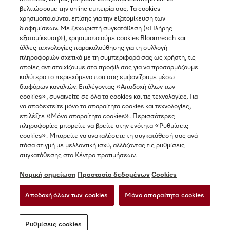
βελτιώσουμε την online εμπειρία σας. Τα cookies
χρησιμοποιούνται επίσης για την εξατομίκευση των
διαφημίσεων. Με ξεχωριστή συγκατάθεση («Πλήρης
εξατομίκευση»), χρησιμοποιούμε cookies Bloomreach και
Miele στο Instagram
Miele στο Facebook
Miele στο Youtube
άλλες τεχνολογίες παρακολούθησης για τη συλλογή
πληροφοριών σχετικά με τη συμπεριφορά σας ως χρήστη, τις
οποίες αντιστοιχίζουμε στο προφίλ σας για να προσαρμόζουμε
καλύτερα το περιεχόμενο που σας εμφανίζουμε μέσω
διαφόρων καναλιών. Επιλέγοντας «Αποδοχή όλων των
cookies», συναινείτε σε όλα τα cookies και τις τεχνολογίες. Για
Η εταιρεία μας
να αποδεχτείτε μόνο τα απαραίτητα cookies και τεχνολογίες,
επιλέξτε «Μόνο απαραίτητα cookies». Περισσότερες
Όροι και Προϋποθέσεις
πληροφορίες μπορείτε να βρείτε στην ενότητα «Ρυθμίσεις
Προστασία δεδομένων
cookies». Μπορείτε να ανακαλέσετε τη συγκατάθεσή σας ανά
Όροι Χρήσης
πάσα στιγμή με μελλοντική ισχύ, αλλάζοντας τις ρυθμίσεις
συγκατάθεσης στο Κέντρο προτιμήσεων.
Δήλωση Προσβασιμότητας
Νόμος για τις ψηφιακές υπηρεσίες
Νομική σημείωση
Προστασία δεδομένων
Cookies
Φόρμα Υπαναχώρησης
Αποδοχή όλων των cookies
Μόνο απαραίτητα cookies
Ρυθμίσεις cookies
Ρυθμίσεις cookies