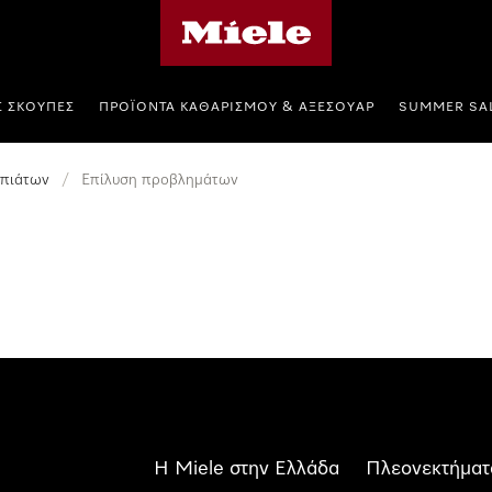
Αρχική σελίδα της Miele
Σ ΣΚΟΎΠΕΣ
ΠΡΟΪΌΝΤΑ ΚΑΘΑΡΙΣΜΟΎ & ΑΞΕΣΟΥΆΡ
SUMMER SA
 πιάτων
/
Επίλυση προβλημάτων
Η Miele στην Ελλάδα
Πλεονεκτήματ