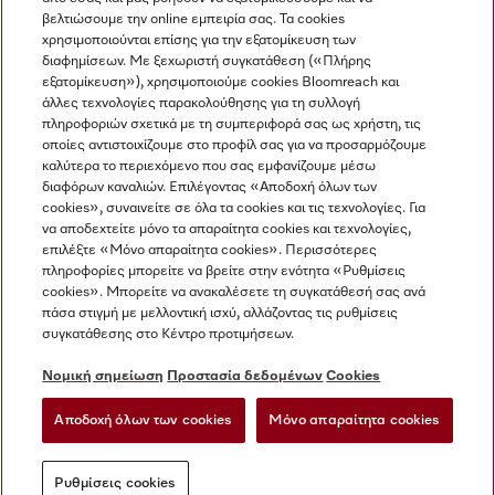
βελτιώσουμε την online εμπειρία σας. Τα cookies
χρησιμοποιούνται επίσης για την εξατομίκευση των
διαφημίσεων. Με ξεχωριστή συγκατάθεση («Πλήρης
εξατομίκευση»), χρησιμοποιούμε cookies Bloomreach και
Miele στο Instagram
Miele στο Facebook
Miele στο Youtube
άλλες τεχνολογίες παρακολούθησης για τη συλλογή
πληροφοριών σχετικά με τη συμπεριφορά σας ως χρήστη, τις
οποίες αντιστοιχίζουμε στο προφίλ σας για να προσαρμόζουμε
καλύτερα το περιεχόμενο που σας εμφανίζουμε μέσω
διαφόρων καναλιών. Επιλέγοντας «Αποδοχή όλων των
cookies», συναινείτε σε όλα τα cookies και τις τεχνολογίες. Για
Η εταιρεία μας
να αποδεχτείτε μόνο τα απαραίτητα cookies και τεχνολογίες,
επιλέξτε «Μόνο απαραίτητα cookies». Περισσότερες
Όροι και Προϋποθέσεις
πληροφορίες μπορείτε να βρείτε στην ενότητα «Ρυθμίσεις
Προστασία δεδομένων
cookies». Μπορείτε να ανακαλέσετε τη συγκατάθεσή σας ανά
Όροι Χρήσης
πάσα στιγμή με μελλοντική ισχύ, αλλάζοντας τις ρυθμίσεις
συγκατάθεσης στο Κέντρο προτιμήσεων.
Δήλωση Προσβασιμότητας
Νόμος για τις ψηφιακές υπηρεσίες
Νομική σημείωση
Προστασία δεδομένων
Cookies
Φόρμα Υπαναχώρησης
Αποδοχή όλων των cookies
Μόνο απαραίτητα cookies
Ρυθμίσεις cookies
Ρυθμίσεις cookies