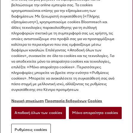
βελτιώσουμε την online εμπειρία σας. Τα cookies
χρησιμοποιούνται επίσης για την εξατομίκευση των
διαφημίσεων. Με ξεχωριστή συγκατάθεση («Πλήρης
εξατομίκευση»), χρησιμοποιούμε cookies Bloomreach και
Miele στο Instagram
Miele στο Facebook
Miele στο Youtube
άλλες τεχνολογίες παρακολούθησης για τη συλλογή
πληροφοριών σχετικά με τη συμπεριφορά σας ως χρήστη, τις
οποίες αντιστοιχίζουμε στο προφίλ σας για να προσαρμόζουμε
καλύτερα το περιεχόμενο που σας εμφανίζουμε μέσω
διαφόρων καναλιών. Επιλέγοντας «Αποδοχή όλων των
cookies», συναινείτε σε όλα τα cookies και τις τεχνολογίες. Για
Η εταιρεία μας
να αποδεχτείτε μόνο τα απαραίτητα cookies και τεχνολογίες,
επιλέξτε «Μόνο απαραίτητα cookies». Περισσότερες
Όροι και Προϋποθέσεις
πληροφορίες μπορείτε να βρείτε στην ενότητα «Ρυθμίσεις
Προστασία δεδομένων
cookies». Μπορείτε να ανακαλέσετε τη συγκατάθεσή σας ανά
Όροι Χρήσης
πάσα στιγμή με μελλοντική ισχύ, αλλάζοντας τις ρυθμίσεις
συγκατάθεσης στο Κέντρο προτιμήσεων.
Δήλωση Προσβασιμότητας
Νόμος για τις ψηφιακές υπηρεσίες
Νομική σημείωση
Προστασία δεδομένων
Cookies
Φόρμα Υπαναχώρησης
Αποδοχή όλων των cookies
Μόνο απαραίτητα cookies
Ρυθμίσεις cookies
Ρυθμίσεις cookies